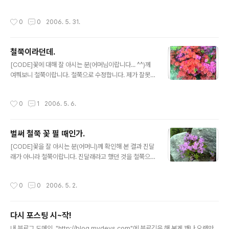
그래도 아파트 단지에 크리스마스 트리가 하나 장식되어
연시간에 배우는 꽃이라 잘 안다. 다른 꽃들은 봐도 잘 모른
있기는 했지만 글쎄... 뭔가 2% 부족한, 아니 많이 부족한
다는...) 5월 4일 찍었으니, 찍은지 꽤 된 사진이다. 핸드폰
작성시간
0
0
2006. 5. 31.
듯한 느낌이 든다. 아니면 올..
으로 사진을 찍어두기만 했다가 생각나면 블로그에 올리는
스타일이라 그대, 그때 딱 맞게 올리지는 못한다. 해가 질녘
쯤에 찍은 것인데, 적당하니 잘 나왔다. 그런데 이렇게 핸드
철쭉이라던데.
폰으로 찍어놓고 컬러메일을 사용해서 올리기를 몇 번을
글 내용
하다보니 이제는 사실 휴대용으로 쓸 똑딱이가 갖고 싶다.
[CODE]꽃에 대해 잘 아시는 분(어머님이랍니다... ^^)께
(디카라고 불리는 것은 이미 있다.) 그런데 이미 늘 지니고
여쭤보니 철쭉이랍니다. 철쭉으로 수정합니다. 제가 잘못
다니는 전자기기가 휴대폰 및 PDA 까지 있으니 또 사기는
알고 있던 사실을 처음으로 지적해 주신 은빛여우님께도
부담스럽고... 블로그질을 하자니 하나 쯤 있어야겠고. 누가
감사합니다.[/CODE] 아마 철쭉꽃이라는게 정식 이름이
작성시간
0
1
2006. 5. 6.
나한테 그런..
맞을꺼다. 붉은 색을 띄고 갸름하니 피어 있는 꽃. 5월은 계
절의 여왕이라더니 아파트로 올라오는 길에 꽃이 피어있
다. 정식 이름을 알기 위해서 검색을 해 보았지만, 내가 생
벌써 철쭉 꽃 필 때인가.
물학과 출신도 아니고... 뭐, 꽃에는 사실 별 지식도 없는지
글 내용
라 원하는 결과를 얻어낼 수는 없었다. 그냥 어렸을 적 보던
[CODE]꽃을 잘 아시는 분(어머니)께 확인해 본 결과 진달
철쭉이려니 하고 생각할 뿐이고. 그런데, 철쭉 옆에 있던 또
래가 아니라 철쭉이랍니다. 진달래라고 했던 것을 철쭉으
하나의 꽃, 이건 무슨 꽃일까. 이건 찔레꽃이란다. 이건 나
로 수정합니다.[/CODE] 벌써 철쭉꽃이 필 때인가. 어떻게
름대로 검색해 놓았다. 꽃을 심어 놓았다면, 그 옆에 이 꽃
시간이 지나는 지도 모르게 살고 있었나 보다. 친구와 길을
작성시간
0
0
2006. 5. 2.
이 무엇이..
걷는데, 인도쪽 주위에 세워놓은 풍경석들 사이로 분홍빛
철쭉 꽃이 핀게 보였다. 이제 철쭉이 피는 때가 되었나보다.
별로 좋지도 않은 핸드폰 사진기로 찍어도 야외에서 그나
다시 포스팅 시~작!
마 밝을 때 찍어놓으니 볼만하다. 역시 태양광 아래에서 찍
글 내용
으니 사진은 뽀대가 나는 것 같다. 저 아래쪽에 있는 핸드폰
내 블로그 도메인, "http://blog.mydevs.com"에 블로깅을 해 본게 꽤나 오랫만