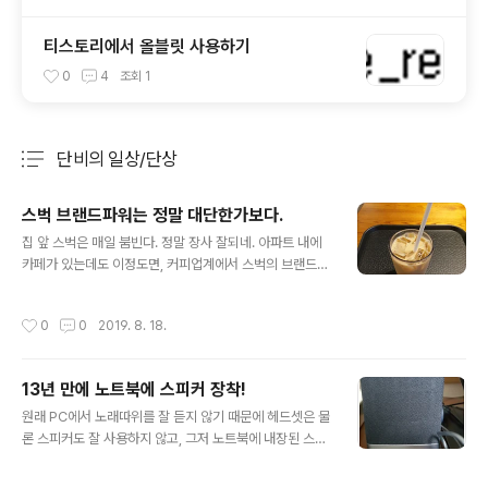
티스토리에서 올블릿 사용하기
0
4
조회
1
단비의 일상/단상
분류 전체보기
주요 글 목록
스벅 브랜드파워는 정말 대단한가보다.
글 내용
집 앞 스벅은 매일 붐빈다. 정말 장사 잘되네. 아파트 내에
카페가 있는데도 이정도면, 커피업계에서 스벅의 브랜드파
워는 정말 대단한가보다.
작성시간
0
0
2019. 8. 18.
13년 만에 노트북에 스피커 장착!
글 내용
원래 PC에서 노래따위를 잘 듣지 않기 때문에 헤드셋은 물
론 스피커도 잘 사용하지 않고, 그저 노트북에 내장된 스피
커를 사용하면 다인줄 알았다. 그런데, 오늘 아들이 말한다.
"노트북 스피커가 지직 거려요. 해결해 주세요." 그렇다고