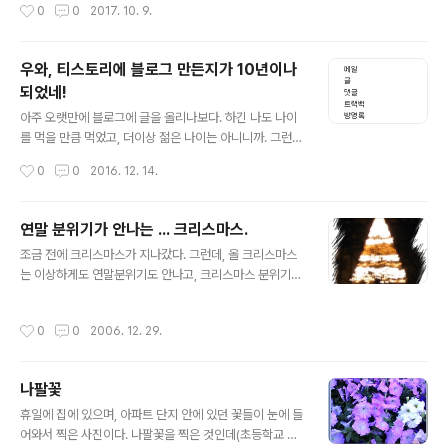
작성시간
0
0
2017. 10. 9.
노트북을 바꿀 수는 없고... 그때 예전, 가장 처음 멋모르고
메이커 PC를 샀을적에 따라온 스피커가 생각났다. 지금 그
PC는 버렸지만 스피커는 뜯지도 않은 것이라 그냥 창고속
우와, 티스토리에 블로그 만든지가 10년이나
에 처박아 두었었다. 음... 그 PC 샀던 때가 2004년이니
되었네!
무려 13년이나 창고에서 썩고 있던 물건이네. 어쨌거나, 지
글 내용
금이라도 생각나서 창고를 뒤져 꺼내보니, 무려 하만카돈
아주 오랫만에 블로그에 글을 올리나보다. 하긴 나도 나이
이다. 인터넷을 뒤져보니 PC 스피커로 쓰기에는 과분한 넘
를 먹을 만큼 먹었고, 더이상 젊은 나이는 아니니까. 그런
이네. 그래도 이게 어디인가. 달아보자. 오오~ 일에 바빠서
데, 후 블로그 개설 일자가 눈에 띄었다. 이런, 벌써 10년이
작성시간
0
0
2016. 12. 14.
PC에..
나 되었네. 아니 11년인가. 그때는 젊은, 뭐든 할 수 있는 시
절이었던 것 같은데, 이제는 살아온 방향을 벗어날 수 없는
기성세대가 된 것 같다. 왜이리 서글픈지. 그럼 나한테 남아
연말 분위기가 안나는 ... 크리스마스.
있는 것도 있나. 잘 업데이트 되지 않는 블로그인데, 이렇게
글 내용
조금 전에 크리스마스가 지나갔다. 그런데, 올 크리스마스
서글픈 글을 써도 되나 모르겠다.
는 이상하게도 연말분위기도 안나고, 크리스마스 분위기도
나지 않는다. 워낙 분위기가 나지를 않아서 일부러 마트에
가 보기도 하지만(집근처 홈에버가 22일에 재개장을 했기
작성시간
0
0
2006. 12. 29.
에 거기에는 그래도 연말 대목을 맞아 뭔가 분위기가 나도
록 준비를 했을 것 같아서.) 아무리 매장 안에 캐롤을 틀어
놓아도 연말연시 분위기가 나지 않는 것은 무엇 때문일까.
나팔꽃
매스컴이나 인터넷에서도 연말 분위기는 나지 않고, 심지
글 내용
어 연말이면 무료 SMS 프로그램에서 늘 보이던 "연말에는
휴일에 집에 있으며, 아파트 단지 안에 있던 꽃들이 눈에 들
SMS가 지연됩니다." 따위의 문구조차도 찾아볼 수 없다.
어와서 찍은 사진이다. 나팔꽃을 찍은 것인데(초등학교 자