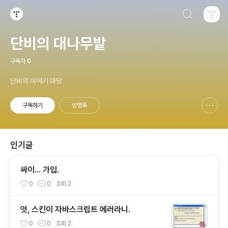
검색하기
티스토리
단비의 대나무밭
구독자
0
단비의 이야기 마당
구독하기
방명록
신고하기 레이어
열기
인기글
싸이... 가입.
0
0
조회
2
엇, 스킨이 자바스크립트 에러라니.
0
0
조회
2