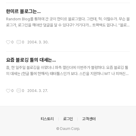
사러 간다 하더라도 이제는 이미 내 구미에 맞는 책이 헌책방에는 별로 없다. 헌책방
에는 이미 잘 팔리는 참고서류만이 자리를 잡고 있을 뿐이었으니까. 그래도 학생때만
한미르 블로그는...
하더라도 지금은 폐간된 '라디오와 모형'류의 잡지나 혹은 '얄개전'류의 소설을 사려
글 내용
면 헌책방을 이용하곤 했었다. 여러 책들을..
Random Blog를 통하여 간 곳이 한미르 블로그였다. 그런데, 헉. 이럴수가. 무슨 블
로그가, 로그인을 해야만 덧글을 달 수 있다구? 거기다가... 트랙백도 없다니. "블로그
의 도"에서 왜 한미르 블로그를 굳이 쓰지 말라고 했는지 알 것 같다. 블로깅을 처음
시작한 초기에는 그 이유를 몰랐었는데, 이제는 나도 블로그에 얼마간 이력이 붙었는
작성시간
0
0
2004. 3. 30.
지 그 이유가 보인다. 한미르도 결코 작은 포탈은 아닐진데, 왜 그렇게 했을까? 분명
히 그 기획자, 개발자들은 분명히 연구를 했었을 텐데 말이다. 이렇게 되는 경우가
"해주고 욕먹는" 경우에 속하겠지.
요즘 블로깅 툴의 대세는...
글 내용
흠, 한 일주일 블로깅을 쉬었더니 좌측 캘린더에 이번주가 썰렁하다. 요즘 블로깅 툴
의 대세는 (한글 툴에 한해서) 태터툴스인가 보다. 스킨을 지원하니 MT 나 피머신에
비해서 일단 예쁘고 사용자의 입장에서도 일일히 블로그를 디자인 하는 수고를 덜 수
가 있다. 어쩌면 게시판 시장에서 제로보드가 점유율을 대번에 높인 것과도 무관하지
작성시간
0
0
2004. 3. 27.
않아 보이는데. 그런데 이미 다른 툴로 블로깅을 시작한 나는 옮기기도 뭐하고... 이미
한번 이사 경력이 있는데, 그때도 몇십여개의 글을 그냥 버리고 와야만 했었다. 이번
에 또 블로그를 옮긴다면 또 비슷한 일이 벌어질텐데, 그 짓을 어떻게 하나. 그래도 한
번 옮겨 봐? 아님 이것에 만족하고 살까? 아직 태터는 0.91 버전이니까 한 1.0이 나
올때까지 기다려 볼까? 누군가가 피머..
의안내
티스토리
로그인
고객센터
© Daum Corp.