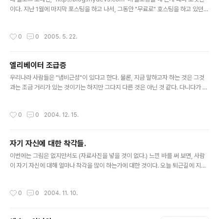
충전기도 똑같은 것으로 찍은 건데, 진달래는 태양광 아래
이다. 지난 1월에 마지막 포스팅을 하고 나서, 그동안 "무료로" 호스팅을 하고 있던
(거의 해가 저물어가는 시간이었다. 저녁때 쯤.)에서, 핸드
서버가 계약 만료로 죽어버렸었다. 그래서 호스팅 서버가 죽기 직전에 계정을 백업해
폰 충전기는 형광등 아래에서 찍었다는 차이 뿐인데 이렇
서 가지고만 있다가, "무료" 서버가 다시 살아날 기미가 도저히 보이지 않기에 이제
작성시간
0
0
2005. 5. 22.
게 사진이 차이가 나..
80port에 다시 호스팅 계약을 하고 서버를 살렸으며, 기존에 pMachine 으로 운영
하던 블로그의 자료를 테터툴스로 일일히 다 옮겨왔다. 여기다가 계속 써야지. 그런
데, 테터툴스는 이미지가 아닌 자료는 참 포스팅이 불편한데, 소스의 어떤 부분을 고
엘리베이터 조급증
쳐야 잘 되려는지. 다시 찾아봐야 하려나보다. 인터넷을 돌다보니 나름대로 테터툴스
글 내용
고친 버전도 많던데. 그걸 언제 ..
우리나라 사람들은 "냄비근성"이 있다고 한다. 물론, 지금 말하고자 하는 것은 그것
과는 조금 거리가 있는 것이기는 하지만 그다지 다른 것은 아닌 것 같다. 다니다가 아
파트에서건 회사에서건 엘리베이터를 많이 이용하게 되는데, 종종 양 팔로 엘리베이
터의 문을 막는 일이 벌어지곤 한다. 젊은 사람 뒤에 서서 탈 때는 그런 일이 별로 없
작성시간
0
0
2004. 12. 15.
는데, 나이드신 분 특히 여자분 뒤에 탈 때는 여지없이 그렇게 되곤 한다. 왜냐하면
"엘리베이터 조급증" 때문이다. 무엇이 그리도 급한지, 자기가 탔다하면 뒤 사람은
돌아보지도 않은채 바로 엘리베이터의 "닫힘" 버튼을 눌러버리기 때문이다. 뒤에 사
자기 자신에 대한 착각들.
람이 있거나 말거나. 멀리서 오는 사람을 기다려 주는 것은 고사하고 바로 뒤에 줄 서
글 내용
있는 사람조차도 무시해 버리는 그러한 이기심은 어..
이번에는 그림은 없지만서도 (자료사진을 넣을 것이 없다.) 느낀 바를 써 보면, 사람
이 자기 자신에 대해 얼마나 착각을 많이 하는가에 대한 것이다. 오늘 퇴근길에 지하
철에 앉아 열심히 게임을 하고 있었는데, 바로 옆에서 누군가의 말소리가 들렸다. "나
는 완벽주의자라서 조금만 내 마음에 들지 않아도 참을 수가 없어." 완벽주의자? 천
작성시간
0
0
2004. 11. 10.
만의 말씀 만만의 콩떡이다. 진정한 완벽주의자라면 그렇게 말을 하지 않는다. 단지
까탈스러운 성격을 가졌을 뿐이다. 점입가경이라고... 이야기는 점점 이어진다. "나는
모든 것을 두루두루 잘 알고 있어. 하지만 깊이는 별로 없는 것 같긴 하지만." 모든 것