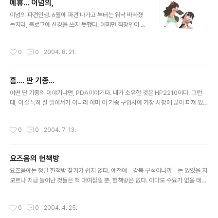
에휴... 이넘의,
을 깊이 없이 알고 있는 것. 바로 아무것도 모른 다는 것과 무엇이 틀린가. 그렇게, 실
글 내용
제와 자기 착각과는 많은 괴리를 보이..
이넘의 파견인생. 6월에 파견 나가고 부터는 워낙 바빠졌
는지라, 블로그에 신경을 쓰지 못했다. 어쩌면 직장인이 이
러한 "취미생활"을 갖는 다는 것이 사치일지 모른다. 그래
도 내것이라고 하나 가지고 있으니 들어와 보았을 때 이 한
작성시간
0
0
2004. 8. 21.
심함이란... 그리고 이 사이트가 무슨 이유에서 인지 느려져
서 다른 가입형 블로그로 바꿔버리려니 기존에 쏟았던 정
성과 올라가 있는 글들이 아깝기도 하고... 또하나 무엇보다
흠.... 딴 기종...
아쉬운 것은 이제 PDA를 사용하게 되었으니 PDA로도 이
글 내용
사이트에 글을 남기거나 글을 보고 싶은데, 그렇게 되도록
어떤 딴 기종의 이야기냐면, PDA이야기다. 내가 소유한 것은 HP2210이다. 그런
이것을 뜯어 고칠만한 시간이 없다라는 사실이다. (내가 P
데, 이걸 특히 잘 알아서가 아니라 아마 이 기종 구입시에 가장 시장에 많이 퍼져 있었
HP에서 손 뗀지가 도데체 몇년이나 지났지? ㅠㅠ) 블로그
던 기종이라서 구입했었던 것이 아닌가 싶다. 뭐... 디카가 CF 메모리를 쓰기 때문에
에 올릴만한 사진을 찍을 시간도 없고... 일에 치이니 되는
일부러 CF 메모리를 꽃을 수 있는 것을 고르기는 했지만, 지금 생각하면 차라리 무선
작성시간
0
0
2004. 7. 13.
게 암것도 없네. 쩝...
랜을 내장한 4150을 고르는게 낫지 않았었을까 하는 생각도 든다. 왜냐.. 아래 포스
트에서 보듯이 집안에 무선랜 환경을 꾸며놓고 있다보니 따로 무선랜 카드를 관리하
는 것이 무척이나 불편하기 때문이다. 하긴, 넷스팟 사이트에 가 보니 4150용 CM이
요즈음의 헌책방
없다고 찡찡거리는 글들을 많이 보기는 하지만, 음... 그래도 전체적인 총평이 2210
글 내용
보다는 4150을 좋게 쳐 주는..
요즈음에는 정말 헌책방 찾기가 쉽지 않다. 예전에 - 강북 구석이니까 - 는 있었을 지
모르나 지금 늘어난 것들은 책 대여점일 뿐, 헌책방은 없다. 아마도 수요가 없을 테니
까. 다들 새책을 사는 것을 좋아하지 누가 남 쓰던 헌책을 좋아하려나. 헌책방이라는
곳이 책을 사고 파는 곳을 매개해 주는 곳인데, 나는 책을 팔기는 죽어도 싫거니와 -
작성시간
0
0
2004. 4. 25.
여자친구가 이사오면서 책을 팔았다는 말에 얼마나 서운했는지 모른다. - 책을 새로