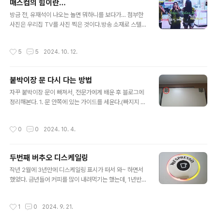
매스컴의 힘이란…
다. 이번에는 G 마켓 슬림이라나…3900을 내고 스마일페
글 내용
방금 전, 유재석이 나오는 놀면 뭐하니를 보다가… 첨부한
이 3000원과 구글100G를 받는거다.이제 구독료 역전 현
사진은 우리집 TV를 사진 찍은 것이다.방송 소재로 스텔라
상은 없어지겠지만 그래도 스마일페이를 쓰면 되려나 싶기
떡볶이가 나왔다. 그게 뭐지? 하며 그걸 검색해본다.사람
는 하다. G 마켓을 쓰지 않더라도 최소한 요기요에서 활용
생각은 다 비슷한지…Too many connections… 라니…
은 되니까.그런데 어차피 3000원 짜리 상품은 없다시피
작성시간
5
5
2024. 10. 12.
저 떡볶이 대박 터지겠네. 이러니 다들 매스컴에 목 매는거
하는지라, 스마일페이를 쓰게 하려는 미끼 상품 비슷하게
지.
되나… 싶기는 하다.이 상품이 ..
붙박이장 문 다시 다는 방법
글 내용
자꾸 붙박이장 문이 빠져서, 전문가에게 배운 후 블로그에
정리해본다. 1. 문 안쪽에 있는 가이드를 세운다.(빠지지 않
게 하는 방법인 듯) → 분리된 붙박이장 문을 붙이기 위해
세팅한 후 다시 재조정하지 않았기에 다음번에 또 세팅할
작성시간
0
0
2024. 10. 4.
일은 없을 듯.2. 아래 사진에 표시한 가이드를 문과 직각방
향으로 두면 문을 살짝 위로 들어서 옆으로 뺄 수 있다 : 안
쪽 문이 빠졌을때 굳이 문을 두짝 다 뺄 필요가 없다. 3. 즉
두번째 버추오 디스케일링
좌측 문을 죄다 옆으로 옮겨놓고 우측 표시한 문을 좌측 문
글 내용
의 범위까지 옮겨 안쪽 문을 넣을 작업공간을 확보할 수 있
작년 2월에 3년만에 디스케일링 표시가 떠서 와~ 하면서
다.4. 움직일 수 있는 가이드는 두개인데, 오른쪽 것은 굳이
했었다. 금년들어 커피를 많이 내려먹기는 했는데, 1년반만
건드리지 않는다.5. 작업 공간이 확보되었으면 사진과 같
에 다시 디스케일링 표시가 떴다 이번에도 디스케일링 표
이 먼저 아래쪽에서 레일을 건다.(안쪽 문은 바깥쪽 레일,
시가 뜬 사진은 찍어놓지 않아서 인터넷에서 캡처했다.자
작성시간
1
0
2024. 9. 21.
바깥..
주가는 블로그에 따라 디스케일링을 했다 참조 URL : http