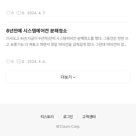
치가 뒤로 빠지는데, 그게 딱 쿠팡에서 파는 팔받침대의 위
카페인이랑 초컬릿 드리즐이랑 다 올려서 먹었지만, 오늘
치다. 그냥 놓고 쓰는 팔받침대는 팰알 앞으로 놓고 괼때의
은 얌전히 기본형으로…집에 돌아가는 길에… 벛꽃이 만개
작성시간
0
0
2024. 4. 7.
위치고. 어떤것에 더 ..
하고 이제 떨어질 때 쯤인지 눈꽃이 휘날린다.
8년만에 시스템에어컨 분해청소
글 내용
이사오고 8년(지금이 9년차)만에 시스템에어컨 분해청소를 했다. 그동안은 한번 쓰
고 송풍기능 다 켜놓고 하면서 정말 에어컨을 곱게곱게 썼다. 그런데 에어컨에 검은
곰팡이가 스는 것은 어떻게 막을 수가 없었다. 그래도 8년만에 처음 청소하는 것이니
많이 쓴것, 아닌것 구분 없이 다 청소하기는 했지만 다음번에는 많이 쓰는 것 2개 또
작성시간
0
0
2024. 4. 6.
는 3개만 하면 적절하지 않을까 싶긴 하다.(3개면 남들도 하는 수준인건가…) 실외기
는 별 의미 없어보이고…
더보기
의안내
티스토리
로그인
고객센터
© Daum Corp.