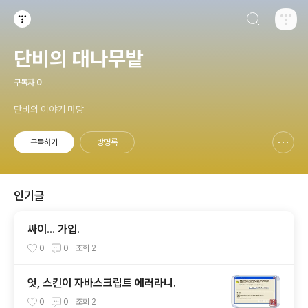
검색하기
티스토리
단비의 대나무밭
구독자
0
단비의 이야기 마당
구독하기
방명록
신고하기 레이어
열기
인기글
싸이... 가입.
0
0
조회
2
엇, 스킨이 자바스크립트 에러라니.
0
0
조회
2