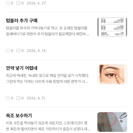
작성시간
0
0
2026. 6. 27.
런데 너무 오랫만에 면도기를 샀나보다.기존 것 대비해서
쓰다 갈아타서인자 이동한 앱에서 되지 않는 기능들이 눈
너무 모르는게 많다.1. 충전/세척 스테이션을 샀는데, 세척
에 밟힌다.가령… 한 진료과에서 여러 ..
액을 넣고 방치는 안되나? → 딴 비싼 것들은 되나본데 이
텀블러 추가 구매
건 안되나보다. 세척할때 세척액을 넣고 아닐때 세척액을
글 내용
빼는 구조인가보다.2. 외부 출장이라도 갈때는 충전선이
텀블러를 회사에 가져다놓기로 하고, 또 오래된 텀블러를
없는데 뭘 가져가야 하지? → 충전 스테이션에 있던 충전기
없애버리기로 하면서 추가 텀블러가 필요해졌다.예전에 쓰
를 빼서 직접 면도기에 꽃으면 된다네… 유툽에서.3. 면도
던 것은 스타벅스엘마 매트블랙이었는데, 온라인에서 구매
기 털 청소를 위한 클리닝 솔은 없다. 예전에 준비해 둔 것
가 가능할 뿐 매장에서 구할 수는 없었다.쓰지 않고 모아둔
작성시간
0
0
2026. 4. 13.
써야겠다… 였는데, 구조가..
카톡 선물도 소진할 겸, 싸게 사려고 매장에서 파는 것에만
고르려니 값도 비싸고 색도 별로였지만 엘마 시리즈에 - 엘
마 끼리는 뚜껑이 호환된다 - 시그니처로 나온 것이 4000
안약 넣기 어렵네
원이었다.그걸 카톡선물 소진해가며 구매하니 8,000원 추
글 내용
가금으로 구매할 수 있었다.이게 새로 산 텀블러다.처음 산
최근에 백내장, 녹내장 등으로 매일 안약을 넣기 시작했다.
텀블러는 물에 담궈놓아야 한다기에 담궈놓고,음… 이 텀블
그런데 먹는 약과는 다르게 사용 방법에 따른 편차가 너무
러는 집에서 써야겠다.덧 다른 텀블러는 아래 사진같은 케
크다.먹는 약이야 어쨌거나 한번 먹으면 끝인데, 안약은…1.
이스를 씌워 쓰는데 이건 무광이니 케이스는 패스~
눈에 점안해야 한다. 심지어 점안 용량도 많으면 안된다. 한
작성시간
0
0
2026. 4. 11.
방울만. : 문제는 이걸 알려주는 사람이 1명 뿐이었다.2. 점
안 후 눈을 1~2 분 산고 있어야 하고3. 비루관를 막고 있어
야 입에서 쓴 맛이 안난다.이걸 다 경험으로 알아야 하고 3
욕조 보수하기
번 비루관을 막아야 한다는데, 그 위치도 모르겠다.GPT와
글 내용
제미나이에 물어봤다.그랬더니 살짝 다른 그림을 답으로
비포 사진을 찍어놓지 않은게 아쉽지만, 스프레이건이 몇
준다.GPT가 준 그림그림이 살짝 다르다. 여러번 물어본
번 욕조에 떨어지면서 욕조 가장자리가 흠집이 났었다.워