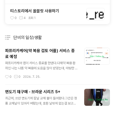
티스토리에서 올블릿 사용하기
0
4
조회
1
단비의 일상/생활
분류 전체보기
주요 글 목록
파프리카케어(약 복용 검토 어플) 서비스 종
료 예정
글 내용
파프리카케어 앱이 서비스 종료를 한댄다.다제약 복용 환
자인 나는 나름 약 복용에 도음을 많이 받았는데, 마땅한 B
M을 찾지 못했는지 결국 서비스를 중지한댄다.그래서 어
작성시간
0
0
2026. 7. 25.
떻게든 대체 앱을 찾아야겠는데 마땅한 것이 없다.복잡하
다면 복잡하지만 필요한 조건은,1. 처방전으로 약 등록2. 처
방 일수를 저절로 읽어서 약 끝나는 날 확인3. 2번 기능으
면도기 재구매 - 브라운 시리즈 5+
로 현재 몇일치 약이 남았는지 확인4. 약 먹을 시간이 되면
글 내용
최근에, 쓰던 면도기에 칼날 교체 불이 들어왔다.그간은 정
알림이게 필요할 뿐인데, 그게 안되네.대체재로 찾은게 커
품 교체날이 있어서 버텼는데, 호환 날밖에 없는걸 보고는
넥트케어라는 앱인데, 현재 먹는약만해도 워낙 여러가지
에이, 하나 사자 싶었다.그래서 쿠팡에서 하나 사게되었다.
복잡한 조건이라 자료 옮기기도 힘들다.가장 비슷한게 커
평소에 관심있던 충전/세척 스테이션 있던 넘으로.와… 그
넥트케어 앱인데, 얼마나 비슷하게 사용할 수 있을지.앱을