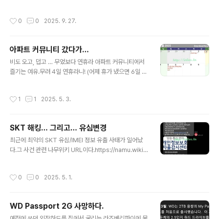
결과 제미나이가 준 그림이 살짝 더 맞댄다.약 사용법이 이
낙 똥손이라 제대로 고치기는 힘들고, 그냥 흠집만 보이지
리 어려워서야… 그런데 숟한 의사와 약사들이 이걸 제대로
말게 하자…라는 마음으로 쿠팡에서 9,900원 짜리 보수제
작성시간
0
0
2025. 9. 27.
알려주는 ..
를 사서 발라봤다.원래 유광이던 욕조에 뭔가 덕지덕지 묻
은게 좀 불만스럽기는 하지만… 그래도 흠집이 흰색 보수제
에 가려 보이지 않게 된 것 만으로도 만족한다.P.S 그런데,
아파트 커뮤니티 갔다가…
저렇게 보수한게 시간 지나면 또 벗겨져서 검은게 보인다.
글 내용
결국 어떻게 했는고 하니… 하얀 마카펜을 사다가 살짝 칠
비도 오고, 덥고 … 무었보다 연휴라 아파트 커뮤니티에서
해놓으니 벗겨지지 않고 계속 희게 보인다. 어차피 힘 받는
즐기는 여유.무려 4일 연휴라니! (어제 휴가 냈으면 6일 연
부위도 아니니까.
휴였겠지만 눈치 보여서 그리는 못하고)토요일에 진정한
연휴를 맞아 커뮤니티에서 커피 마시는 느낌이란!
작성시간
1
1
2025. 5. 3.
SKT 해킹… 그리고… 유심변경
글 내용
최근에 최악의 SKT 유심/IMEI 정보 유출 사태가 일어났
다.그 사건 관련 나무위키 URL이다.https://namu.wiki/
w/SK%ED%85%94%EB%A0%88%EC%BD%A
4%20%EC%9C%A0%EC%8B%AC%20%EC%A
작성시간
0
0
2025. 5. 1.
0%95%EB%B3%B4%20%EC%9C%A0%EC%B
6%9C%20%EC%82%AC%EA%B3%A0 SK텔레콤
유심 정보 유출 사고2025년 4월 22일 , SK텔레콤 의 홈
WD Passport 2G 사망하다.
가입자 서버(HSS) Home Subscriber Server.namu.
글 내용
wiki저 사항이 일어나고 바로 SK PS&M 에 가서 유심교
예전에 쓰던 외장하드를 집에서 굴리는 라즈베리파이에 물