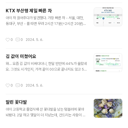
s://m.blog.naver.com/PostView.naver?blogId=h
ansulin&logNo=221809268869&proxyReferer
KTX 부산행 제일 빠른 차
=&noTrackingCode=true 네스프레소 버츄오 디스케
글 내용
일링 방법깨끗하고 맛있는 커피를 마실수 있게 해주는 버
아이 차 끊어주다가 발견했다. 가장 빠른 차 - 서울, 대전,
츄오 디스케일링을 아시나요? 오늘은 버츄오 플러스 디스
동대구, 부산 - 를 타면 무려 2시간 17분(=2시간 20분)만
케...blog.naver.com디스케일링 끝나고 물받는 대접을
에 서울→부산을 주파한다. 좀 비싸긴 하지만… 세상 참 빨
보니 그동안 꾸준히 데일리 린싱을 했어도 디스..
라졌다.
작성시간
0
0
2024. 5. 6.
김 값이 미쳤어요
글 내용
와… 요즘 김 값이 비싸다더니, 한달 반만에 44%가 올랐네
요. 그것도 시가인지, 가격 끝이 00으로 끝나지도 않고 50
원으로 끝나네요.
작성시간
0
0
2024. 5. 6.
말린 꽃다발
글 내용
아이 고등학교 졸업식때 산 꽃다발을 남는 텀블러에 꽃아
놔봤다. 2달 하고 몇달이 더 지났는데, 건드리는 사람이 없
으니 곱게 말랐다.꽃병은 따로 없고, 사용하지 않는 스타벅
스 텀블러 - 새건데 - 에 꽃아놓았다. 꽃받침 채로. 몇개월