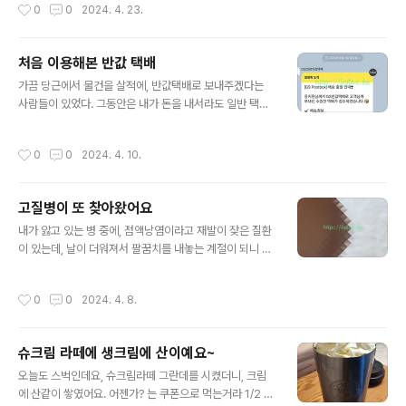
작성시간
0
0
2024. 4. 23.
이나 더 갈라나.
처음 이용해본 반값 택배
글 내용
가끔 당근에서 물건을 살적에, 반값택배로 보내주겠다는
사람들이 있었다. 그동안은 내가 돈을 내서라도 일반 택배
로 받았는데, 이번에는 택배비도 내가 내지만 무심코 반값
택배로 보내겠다는 것을 승락해버렸다. 편의점 택배가 가
작성시간
0
0
2024. 4. 10.
능하다고 할때, 편의점에서 보내는 일반 택배를 요청했어
야 하는데… "편의점에서 받는" 반값택배로 이야기가 흘러
버렸다. 암튼, 그때까지는 몰랐는데… 택배 접수가 4월 7일
고질병이 또 찾아왔어요
이었는데,택배 허브에서 목적지로 발송하겠다는 문자를 받
글 내용
은건 4월 10일이다. 4일안에 받는다 하더니 4일 만에 허
내가 앓고 있는 병 중에, 점액낭염이라고 재발이 잦은 질환
브에서 물건을 발송한다는 "문자만" 받았다. 워낙 물건이
이 있는데, 날이 더워져서 팔꿈치를 내놓는 계절이 되니 또
오지 않아 전화번호 인증을 해서 조회도 해봤다. 이제야 허
도지는 것 같다. (보는 사람의 눈을 보호하기 위해 모자이크
브에서 발송한다는 문자를 받았으니… 실제 수령하려면 1~
처리를 하면) 아래 사진처럼 팔이 붓는 병이다. 정확히는 팔
작성시간
0
0
2024. 4. 8.
2일, 아니 픽업까지 하려면 하루 더 더해서..
꿈치에 점액이 차는거다.그래서 그걸 어떻게든 막아보고자
쿠팡에서 보호대를 샀다. 이렇게 생겼다. 두가지가 있다. 하
나는 책상에 고정해서 쓰는 타입, 또 하나는 사진처럼 책상
슈크림 라떼에 생크림에 산이예요~
에 얹어놓고 쓰는 타입실제로 팔을 얹어보면 이렇다.하루
글 내용
써보고서 느낀 것이, 쿠팡에서 팔받침대를 왜 책상에 고정
오늘도 스벅인데요, 슈크림라떼 그란데를 시켰더니, 크림
시키는 팔 받침대를 파는지를 알겠다. 키보드를 칠때 팔꿈
에 산같이 쌓였어요. 어젠가? 는 쿠폰으로 먹는거라 1/2 디