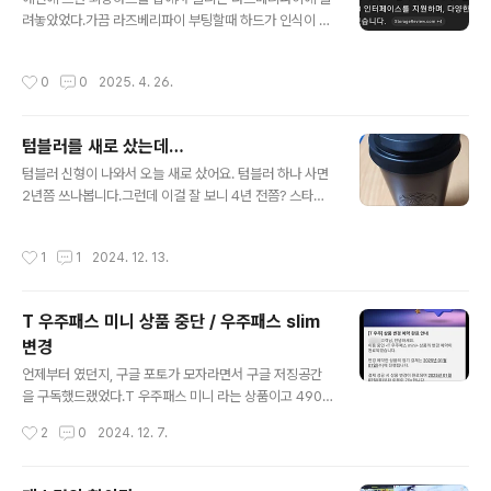
체 등록신청을 했었다. 그때는 유심교체 전산시스템도 없
려놓았었다.가끔 라즈베리파이 부팅할때 하드가 인식이 안
어서 종이에 적고 왔었다.그게 4/26일에 있었던 일인데 5/
될때 눈치 챘어야 하는데 무심코 넘겼었다.그러다가, 우분
1에 유심 바꿔주겠다는 전화가 와서 유심을 바꿨다.바꾸..
투 업데이트 후 부팅이 안되는거다… 허겁지겁 여러 세팅을
작성시간
0
0
2025. 4. 26.
복구하고 보니 뭔가 이상하네.하드를 떼어다가 노트북에
붙여보니… 아… 맛이 갔네.워낙 산지 오래되어서 챗지피티
에 출시일을 물어봤다.2012년 출시… 지금이 2025년이
텀블러를 새로 샀는데…
니 13년만에 맛이 갔다. 1TB 짜리는 아직 멀쩡한 것을 보
글 내용
면 껏다켰다가 잦으니 빨리 맛이 갔나보다.빠이.그 안에 어
텀블러 신형이 나와서 오늘 새로 샀어요. 텀블러 하나 사면
떤 자료가 들어있었는지는 기억도 나지 않지만, 못 찾아도
2년쯤 쓰나봅니다.그런데 이걸 잘 보니 4년 전쯤? 스타벅
할 수 없는 자료들이려니… 하고 포기해야지.
스 텀블러 기본형이랑 비슷하네요.그때 사진.유행은 돌고
도나봅니다.덧. 이번에는 텀블러 스크래치를 방지하려고
작성시간
1
1
2024. 12. 13.
파우치도 샀어요.
T 우주패스 미니 상품 중단 / 우주패스 slim
변경
글 내용
언제부터 였던지, 구글 포토가 모자라면서 구글 저징공간
을 구독했드랬었다.T 우주패스 미니 라는 상품이고 4900
이었는데 쿠팡을 쓰느라 사실 그냥 매월 5000원을 날리다
작성시간
2
0
2024. 12. 7.
시피 했는데… 사실 이것도 말이 되지 않는것이, 구독료보
다 서비스를 더 줬다. 4900을 내고 구글100G에 5000
원 쿠폰을 받았으니…그래서 이 상품이 종료되고 새로 바뀐