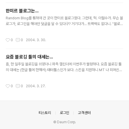
사러 간다 하더라도 이제는 이미 내 구미에 맞는 책이 헌책방에는 별로 없다. 헌책방
에는 이미 잘 팔리는 참고서류만이 자리를 잡고 있을 뿐이었으니까. 그래도 학생때만
한미르 블로그는...
하더라도 지금은 폐간된 '라디오와 모형'류의 잡지나 혹은 '얄개전'류의 소설을 사려
글 내용
면 헌책방을 이용하곤 했었다. 여러 책들을..
Random Blog를 통하여 간 곳이 한미르 블로그였다. 그런데, 헉. 이럴수가. 무슨 블
로그가, 로그인을 해야만 덧글을 달 수 있다구? 거기다가... 트랙백도 없다니. "블로그
의 도"에서 왜 한미르 블로그를 굳이 쓰지 말라고 했는지 알 것 같다. 블로깅을 처음
시작한 초기에는 그 이유를 몰랐었는데, 이제는 나도 블로그에 얼마간 이력이 붙었는
작성시간
0
0
2004. 3. 30.
지 그 이유가 보인다. 한미르도 결코 작은 포탈은 아닐진데, 왜 그렇게 했을까? 분명
히 그 기획자, 개발자들은 분명히 연구를 했었을 텐데 말이다. 이렇게 되는 경우가
"해주고 욕먹는" 경우에 속하겠지.
요즘 블로깅 툴의 대세는...
글 내용
흠, 한 일주일 블로깅을 쉬었더니 좌측 캘린더에 이번주가 썰렁하다. 요즘 블로깅 툴
의 대세는 (한글 툴에 한해서) 태터툴스인가 보다. 스킨을 지원하니 MT 나 피머신에
비해서 일단 예쁘고 사용자의 입장에서도 일일히 블로그를 디자인 하는 수고를 덜 수
가 있다. 어쩌면 게시판 시장에서 제로보드가 점유율을 대번에 높인 것과도 무관하지
작성시간
0
0
2004. 3. 27.
않아 보이는데. 그런데 이미 다른 툴로 블로깅을 시작한 나는 옮기기도 뭐하고... 이미
한번 이사 경력이 있는데, 그때도 몇십여개의 글을 그냥 버리고 와야만 했었다. 이번
에 또 블로그를 옮긴다면 또 비슷한 일이 벌어질텐데, 그 짓을 어떻게 하나. 그래도 한
번 옮겨 봐? 아님 이것에 만족하고 살까? 아직 태터는 0.91 버전이니까 한 1.0이 나
올때까지 기다려 볼까? 누군가가 피머..
의안내
티스토리
로그인
고객센터
© Daum Corp.