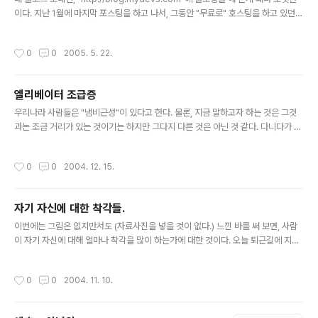
충전기도 똑같은 것으로 찍은 건데, 진달래는 태양광 아래
이다. 지난 1월에 마지막 포스팅을 하고 나서, 그동안 "무료로" 호스팅을 하고 있던
(거의 해가 저물어가는 시간이었다. 저녁때 쯤.)에서, 핸드
서버가 계약 만료로 죽어버렸었다. 그래서 호스팅 서버가 죽기 직전에 계정을 백업해
폰 충전기는 형광등 아래에서 찍었다는 차이 뿐인데 이렇
서 가지고만 있다가, "무료" 서버가 다시 살아날 기미가 도저히 보이지 않기에 이제
작성시간
0
0
2005. 5. 22.
게 사진이 차이가 나..
80port에 다시 호스팅 계약을 하고 서버를 살렸으며, 기존에 pMachine 으로 운영
하던 블로그의 자료를 테터툴스로 일일히 다 옮겨왔다. 여기다가 계속 써야지. 그런
데, 테터툴스는 이미지가 아닌 자료는 참 포스팅이 불편한데, 소스의 어떤 부분을 고
엘리베이터 조급증
쳐야 잘 되려는지. 다시 찾아봐야 하려나보다. 인터넷을 돌다보니 나름대로 테터툴스
글 내용
고친 버전도 많던데. 그걸 언제 ..
우리나라 사람들은 "냄비근성"이 있다고 한다. 물론, 지금 말하고자 하는 것은 그것
과는 조금 거리가 있는 것이기는 하지만 그다지 다른 것은 아닌 것 같다. 다니다가 아
파트에서건 회사에서건 엘리베이터를 많이 이용하게 되는데, 종종 양 팔로 엘리베이
터의 문을 막는 일이 벌어지곤 한다. 젊은 사람 뒤에 서서 탈 때는 그런 일이 별로 없
작성시간
0
0
2004. 12. 15.
는데, 나이드신 분 특히 여자분 뒤에 탈 때는 여지없이 그렇게 되곤 한다. 왜냐하면
"엘리베이터 조급증" 때문이다. 무엇이 그리도 급한지, 자기가 탔다하면 뒤 사람은
돌아보지도 않은채 바로 엘리베이터의 "닫힘" 버튼을 눌러버리기 때문이다. 뒤에 사
자기 자신에 대한 착각들.
람이 있거나 말거나. 멀리서 오는 사람을 기다려 주는 것은 고사하고 바로 뒤에 줄 서
글 내용
있는 사람조차도 무시해 버리는 그러한 이기심은 어..
이번에는 그림은 없지만서도 (자료사진을 넣을 것이 없다.) 느낀 바를 써 보면, 사람
이 자기 자신에 대해 얼마나 착각을 많이 하는가에 대한 것이다. 오늘 퇴근길에 지하
철에 앉아 열심히 게임을 하고 있었는데, 바로 옆에서 누군가의 말소리가 들렸다. "나
는 완벽주의자라서 조금만 내 마음에 들지 않아도 참을 수가 없어." 완벽주의자? 천
작성시간
0
0
2004. 11. 10.
만의 말씀 만만의 콩떡이다. 진정한 완벽주의자라면 그렇게 말을 하지 않는다. 단지
까탈스러운 성격을 가졌을 뿐이다. 점입가경이라고... 이야기는 점점 이어진다. "나는
모든 것을 두루두루 잘 알고 있어. 하지만 깊이는 별로 없는 것 같긴 하지만." 모든 것