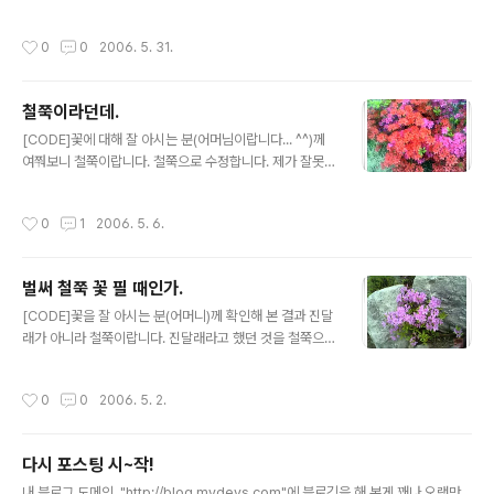
그래도 아파트 단지에 크리스마스 트리가 하나 장식되어
연시간에 배우는 꽃이라 잘 안다. 다른 꽃들은 봐도 잘 모른
있기는 했지만 글쎄... 뭔가 2% 부족한, 아니 많이 부족한
다는...) 5월 4일 찍었으니, 찍은지 꽤 된 사진이다. 핸드폰
작성시간
0
0
2006. 5. 31.
듯한 느낌이 든다. 아니면 올..
으로 사진을 찍어두기만 했다가 생각나면 블로그에 올리는
스타일이라 그대, 그때 딱 맞게 올리지는 못한다. 해가 질녘
쯤에 찍은 것인데, 적당하니 잘 나왔다. 그런데 이렇게 핸드
철쭉이라던데.
폰으로 찍어놓고 컬러메일을 사용해서 올리기를 몇 번을
글 내용
하다보니 이제는 사실 휴대용으로 쓸 똑딱이가 갖고 싶다.
[CODE]꽃에 대해 잘 아시는 분(어머님이랍니다... ^^)께
(디카라고 불리는 것은 이미 있다.) 그런데 이미 늘 지니고
여쭤보니 철쭉이랍니다. 철쭉으로 수정합니다. 제가 잘못
다니는 전자기기가 휴대폰 및 PDA 까지 있으니 또 사기는
알고 있던 사실을 처음으로 지적해 주신 은빛여우님께도
부담스럽고... 블로그질을 하자니 하나 쯤 있어야겠고. 누가
감사합니다.[/CODE] 아마 철쭉꽃이라는게 정식 이름이
작성시간
0
1
2006. 5. 6.
나한테 그런..
맞을꺼다. 붉은 색을 띄고 갸름하니 피어 있는 꽃. 5월은 계
절의 여왕이라더니 아파트로 올라오는 길에 꽃이 피어있
다. 정식 이름을 알기 위해서 검색을 해 보았지만, 내가 생
벌써 철쭉 꽃 필 때인가.
물학과 출신도 아니고... 뭐, 꽃에는 사실 별 지식도 없는지
글 내용
라 원하는 결과를 얻어낼 수는 없었다. 그냥 어렸을 적 보던
[CODE]꽃을 잘 아시는 분(어머니)께 확인해 본 결과 진달
철쭉이려니 하고 생각할 뿐이고. 그런데, 철쭉 옆에 있던 또
래가 아니라 철쭉이랍니다. 진달래라고 했던 것을 철쭉으
하나의 꽃, 이건 무슨 꽃일까. 이건 찔레꽃이란다. 이건 나
로 수정합니다.[/CODE] 벌써 철쭉꽃이 필 때인가. 어떻게
름대로 검색해 놓았다. 꽃을 심어 놓았다면, 그 옆에 이 꽃
시간이 지나는 지도 모르게 살고 있었나 보다. 친구와 길을
작성시간
0
0
2006. 5. 2.
이 무엇이..
걷는데, 인도쪽 주위에 세워놓은 풍경석들 사이로 분홍빛
철쭉 꽃이 핀게 보였다. 이제 철쭉이 피는 때가 되었나보다.
별로 좋지도 않은 핸드폰 사진기로 찍어도 야외에서 그나
다시 포스팅 시~작!
마 밝을 때 찍어놓으니 볼만하다. 역시 태양광 아래에서 찍
글 내용
으니 사진은 뽀대가 나는 것 같다. 저 아래쪽에 있는 핸드폰
내 블로그 도메인, "http://blog.mydevs.com"에 블로깅을 해 본게 꽤나 오랫만