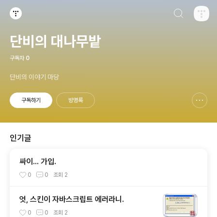
검색하기
티스토리
단비의 대나무밭
구독자
0
단비의 이야기 마당
구독하기
방명록
신고하기 레이어
열기
인기글
싸이... 가입.
0
0
조회
2
엇, 스킨이 자바스크립트 에러라니.
0
0
조회
2