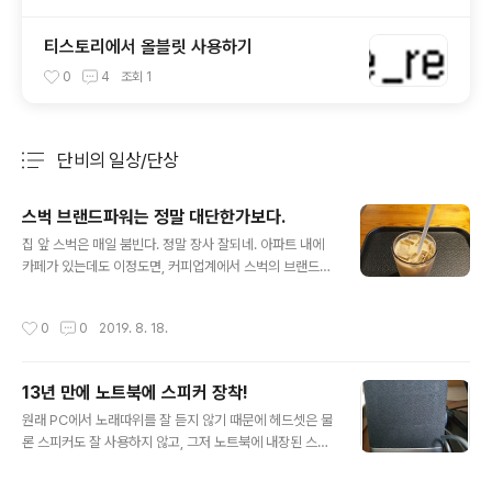
티스토리에서 올블릿 사용하기
0
4
조회
1
단비의 일상/단상
분류 전체보기
주요 글 목록
스벅 브랜드파워는 정말 대단한가보다.
글 내용
집 앞 스벅은 매일 붐빈다. 정말 장사 잘되네. 아파트 내에
카페가 있는데도 이정도면, 커피업계에서 스벅의 브랜드파
워는 정말 대단한가보다.
작성시간
0
0
2019. 8. 18.
13년 만에 노트북에 스피커 장착!
글 내용
원래 PC에서 노래따위를 잘 듣지 않기 때문에 헤드셋은 물
론 스피커도 잘 사용하지 않고, 그저 노트북에 내장된 스피
커를 사용하면 다인줄 알았다. 그런데, 오늘 아들이 말한다.
"노트북 스피커가 지직 거려요. 해결해 주세요." 그렇다고