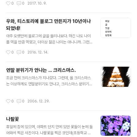
작성시간
0
0
2017. 10. 9.
노트북을 바꿀 수는 없고... 그때 예전, 가장 처음 멋모르고
메이커 PC를 샀을적에 따라온 스피커가 생각났다. 지금 그
PC는 버렸지만 스피커는 뜯지도 않은 것이라 그냥 창고속
우와, 티스토리에 블로그 만든지가 10년이나
에 처박아 두었었다. 음... 그 PC 샀던 때가 2004년이니
되었네!
무려 13년이나 창고에서 썩고 있던 물건이네. 어쨌거나, 지
글 내용
금이라도 생각나서 창고를 뒤져 꺼내보니, 무려 하만카돈
아주 오랫만에 블로그에 글을 올리나보다. 하긴 나도 나이
이다. 인터넷을 뒤져보니 PC 스피커로 쓰기에는 과분한 넘
를 먹을 만큼 먹었고, 더이상 젊은 나이는 아니니까. 그런
이네. 그래도 이게 어디인가. 달아보자. 오오~ 일에 바빠서
데, 후 블로그 개설 일자가 눈에 띄었다. 이런, 벌써 10년이
작성시간
0
0
2016. 12. 14.
PC에..
나 되었네. 아니 11년인가. 그때는 젊은, 뭐든 할 수 있는 시
절이었던 것 같은데, 이제는 살아온 방향을 벗어날 수 없는
기성세대가 된 것 같다. 왜이리 서글픈지. 그럼 나한테 남아
연말 분위기가 안나는 ... 크리스마스.
있는 것도 있나. 잘 업데이트 되지 않는 블로그인데, 이렇게
글 내용
조금 전에 크리스마스가 지나갔다. 그런데, 올 크리스마스
서글픈 글을 써도 되나 모르겠다.
는 이상하게도 연말분위기도 안나고, 크리스마스 분위기도
나지 않는다. 워낙 분위기가 나지를 않아서 일부러 마트에
가 보기도 하지만(집근처 홈에버가 22일에 재개장을 했기
작성시간
0
0
2006. 12. 29.
에 거기에는 그래도 연말 대목을 맞아 뭔가 분위기가 나도
록 준비를 했을 것 같아서.) 아무리 매장 안에 캐롤을 틀어
놓아도 연말연시 분위기가 나지 않는 것은 무엇 때문일까.
나팔꽃
매스컴이나 인터넷에서도 연말 분위기는 나지 않고, 심지
글 내용
어 연말이면 무료 SMS 프로그램에서 늘 보이던 "연말에는
휴일에 집에 있으며, 아파트 단지 안에 있던 꽃들이 눈에 들
SMS가 지연됩니다." 따위의 문구조차도 찾아볼 수 없다.
어와서 찍은 사진이다. 나팔꽃을 찍은 것인데(초등학교 자