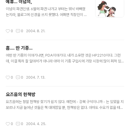
에휴... 이넘의,
을 깊이 없이 알고 있는 것. 바로 아무것도 모른 다는 것과 무엇이 틀린가. 그렇게, 실
글 내용
제와 자기 착각과는 많은 괴리를 보이..
이넘의 파견인생. 6월에 파견 나가고 부터는 워낙 바빠졌
는지라, 블로그에 신경을 쓰지 못했다. 어쩌면 직장인이 이
러한 "취미생활"을 갖는 다는 것이 사치일지 모른다. 그래
도 내것이라고 하나 가지고 있으니 들어와 보았을 때 이 한
작성시간
0
0
2004. 8. 21.
심함이란... 그리고 이 사이트가 무슨 이유에서 인지 느려져
서 다른 가입형 블로그로 바꿔버리려니 기존에 쏟았던 정
성과 올라가 있는 글들이 아깝기도 하고... 또하나 무엇보다
흠.... 딴 기종...
아쉬운 것은 이제 PDA를 사용하게 되었으니 PDA로도 이
글 내용
사이트에 글을 남기거나 글을 보고 싶은데, 그렇게 되도록
어떤 딴 기종의 이야기냐면, PDA이야기다. 내가 소유한 것은 HP2210이다. 그런
이것을 뜯어 고칠만한 시간이 없다라는 사실이다. (내가 P
데, 이걸 특히 잘 알아서가 아니라 아마 이 기종 구입시에 가장 시장에 많이 퍼져 있었
HP에서 손 뗀지가 도데체 몇년이나 지났지? ㅠㅠ) 블로그
던 기종이라서 구입했었던 것이 아닌가 싶다. 뭐... 디카가 CF 메모리를 쓰기 때문에
에 올릴만한 사진을 찍을 시간도 없고... 일에 치이니 되는
일부러 CF 메모리를 꽃을 수 있는 것을 고르기는 했지만, 지금 생각하면 차라리 무선
작성시간
0
0
2004. 7. 13.
게 암것도 없네. 쩝...
랜을 내장한 4150을 고르는게 낫지 않았었을까 하는 생각도 든다. 왜냐.. 아래 포스
트에서 보듯이 집안에 무선랜 환경을 꾸며놓고 있다보니 따로 무선랜 카드를 관리하
는 것이 무척이나 불편하기 때문이다. 하긴, 넷스팟 사이트에 가 보니 4150용 CM이
요즈음의 헌책방
없다고 찡찡거리는 글들을 많이 보기는 하지만, 음... 그래도 전체적인 총평이 2210
글 내용
보다는 4150을 좋게 쳐 주는..
요즈음에는 정말 헌책방 찾기가 쉽지 않다. 예전에 - 강북 구석이니까 - 는 있었을 지
모르나 지금 늘어난 것들은 책 대여점일 뿐, 헌책방은 없다. 아마도 수요가 없을 테니
까. 다들 새책을 사는 것을 좋아하지 누가 남 쓰던 헌책을 좋아하려나. 헌책방이라는
곳이 책을 사고 파는 곳을 매개해 주는 곳인데, 나는 책을 팔기는 죽어도 싫거니와 -
작성시간
0
0
2004. 4. 25.
여자친구가 이사오면서 책을 팔았다는 말에 얼마나 서운했는지 모른다. - 책을 새로