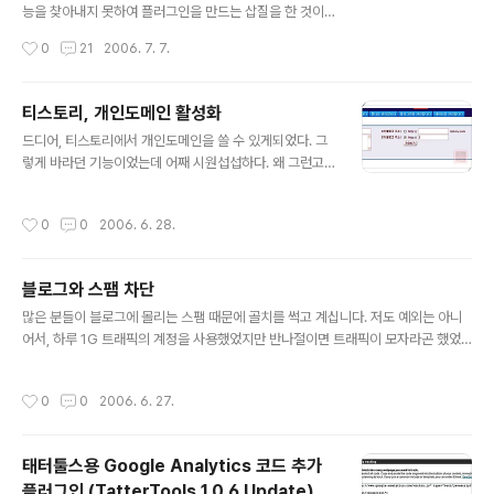
기라서 신기능을 적용한 새로운 스킨을 많이 적용해 보는
능을 찾아내지 못하여 플러그인을 만드는 삽질을 한 것이
때이기도 하다.) 넣고 빼기 번거로와서 태터툴즈의 플러그
아닌가 하는 불안감이 드는 플러그인이다. 절실히 필요한
작성시간
0
21
2006. 7. 7.
인 형태로 만들어 보았다. 어차피 기존에 만들었던 플러그
기능일텐데, 그것이 기능으로 뽑혀있지 않다는 것이 이해
인을 그대로 응용하다시피 했으..
가 가지 않았다. 그것이 이 플러그인을 만들게 된 계기가 되
었다. 태터툴즈용 파일 다운로드 플러그인은, 태터툴즈에
티스토리, 개인도메인 활성화
서 이미지 파일이 아닌 다른 파일을 링크할 때, 그것을 첨부
글 내용
드디어, 티스토리에서 개인도메인을 쓸 수 있게되었다. 그
파일로 처리하여 테터툴즈 데이터베이스에 넣어 관리하고
렇게 바라던 기능이었는데 어째 시원섭섭하다. 왜 그런고
자 한다면 파일 업로드 시에 파일 이름이 숫자의 조합 + 확
하니... 지금 현재 쓰고 있는 환경보다 월등히 좋은 인프라
장자로 바뀌는 것을 감수해야 했었다. 자기가 개발한 플러
환경인 티스토리이기는 하지만, 원래 가입형 블로그에 만
그인이나 기타 조그마한 파일들을 블로그에 업로드 해 두
작성시간
0
0
2006. 6. 28.
족을 못하고 예전부터 설치형 환경을 써와서 그런지 티스
었다가 다른 사람이 다운받으려 한다면 원래 파일 이름에
토리가 아무리 훌륭한 환경을 만들어 줘도 뭔가 아쉽다. 포
서 바뀐 이름으로 다운로드 받게 할 수 밖에 없었..
탈의 도메인을 쓰는 것에 아쉬움을 가지고 있다가 개인 도
블로그와 스팸 차단
메인을 사용할 수 있게 되었지만 하나가 해결되니 또 다른
글 내용
것이 아쉽다. 태터툴즈의 스킨이야 어떻게든 해결이 될테
많은 분들이 블로그에 몰리는 스팸 때문에 골치를 썩고 계십니다. 저도 예외는 아니
니 시간이 해결해 줄 테고, 그것 쯤은 어떻게든 기다릴 수도
어서, 하루 1G 트래픽의 계정을 사용했었지만 반나절이면 트래픽이 모자라곤 했었
있다. 그런데! 플러그인이 아쉬운거다. 애당초에 티스토리
습니다. 그리고 방문객의 수를 보면 하루에 200 명 이상... 내가 그렇게 인기 블로거
측에서도 스킨까지는 지원을 하겠으나(개별 스킨이 지원되
였나.. ;;; 하지만, 이것은 다 허수입니다. 스팸 및 검색엔진에서 날리는 봇들 때문이지
작성시간
0
0
2006. 6. 27.
면 할 일이 많다. Google Ana..
요. 웬만한 저가형 웹호스팅에서는 저가로 서비스를 제공해 주는 대신, 로그분석 등
의 서비스는 일체 제공하지 않습니다. 그러다보니 트래픽이 모자란 것이 스팸 봇에
의한 것인지 이미지 및 다른 파일의 외부 링크에 의한 것인지 판단할 방법이 없지요.
태터툴스용 Google Analytics 코드 추가
그래서 순차적으로 제가 적용한 방법은 이렇습니다. 1. 이미지 및 다른 파일의 외부
플러그인.(TatterTools 1.0.6 Update)
링크 방지 #계정 웹루트의 .htaccess 파..