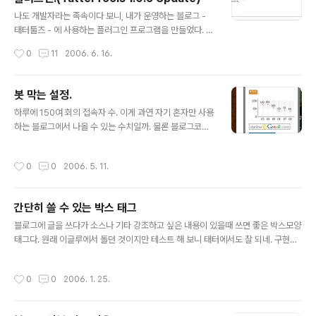
글 내용
나도 개발자라는 족속이다 보니, 내가 운영하는 블로그 -
태터툴즈 - 에 사용하는 플러그인 프로그램을 만들었다. 아
니, 만들었다는 말이 부끄러울 정도로 발.로.짰.다. 어떤걸
작성시간
0
11
2006. 6. 16.
짰는고 하니, Google에서 제공하는 통계 프로그램을 블
로그에 설치했을 때, 그 통계 수집 코드를 사용하는 스킨의
skin.html에 넣어주어야 하는데, 스킨을 여러번 바꿔보니
봇 막는 설정.
스킨을 바꿀 때 마다 그 변경사항을 일일히 스킨에 반영하
글 내용
하루에 150여 회의 접속자 수. 이게 과연 자기 혼자만 사용
는 것이 귀찮아서 플러그인 형태로 뽑아냈다. (누군가 그랬
하는 블로그에서 나올 수 있는 수치일까. 물론 블로그코리
다. 개발자는 가장 귀찮은 것을 참을 줄 모르는 사람이라
아나 올블로그에 등록이 되어 있기는 하지만 내 블로그가
고.) Tatter Tools 1.0.5 버전까지는 스킨 관련 치환자의
그다지 베스트 셀러도 아닌데 그 수치가 나온다는 것이 상
부재로 플러그인을 설치하기 위해서는 skin.html 파일을
작성시간
0
0
2006. 5. 11.
식적으로 이해가 가지 않는다. 지금은 무한트래픽의 무료
수정하여야 했으나, 업데이트된 1.0.6 버전에서는 플러그..
계정으로 옮겼지만, 하루에 1G의 트래픽을 모두 써 버리는
일이 가능할까? 한때, 내 블로그 페이지가 아니라 내 개인
간단히 쓸 수 있는 박스 태그
홈페이지도 트래픽을 다 소모하곤 했는데, 요새는 그 봇이
글 내용
활동을 그만두었는지(아무런 설정도 하지 않았다.) 트래픽
블로그에 글을 쓰다가 소스나 기타 강조하고 싶은 내용이 있을때 쓰면 좋은 박스모양
사용량이 1% 이내에서 그치고 있다. 봇들의 활동을 거부하
태그다. 원래 이글루에서 돌던 것이지만 테스트 해 보니 태터에서도 잘 되네. 구현했
는 설정은 다음과 같다. 다음 설정은 야후 봇의 활동을 막아
을 때의 모양을 태그와 같이 표시해 보았다.
버리는 것이다. 단지 야후봇만을 막았음에도 불구하고 거
작성시간
0
0
2006. 1. 25.
의 절반으로 일일 접속자 수가..