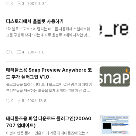
작성시간
0
3
2007. 2. 24.
서 답이 나왔다는 포스..
기대를 저버리지 않고 나에게도 티스토리 캘린더를 보내주
겠다는 메일이 와 있었다. ^^; 어떤 블로그의 글들을 읽어보
니 배송정보를 입력하는 기간이 너무 짧아서 결국 받지 못
티스토리에서 올블릿 사용하기
했다는 분도 계셨는데, 나는 다행히도 제시간에 배송정보
글 내용
"각 블로그 포트스에 달리는 태그를 사용해서 소셜네트워
를 입력하여 캘린더를 받아볼 수 있었다. 받은 캘린더의 모
크를 구성해 보자."라는 취지로 올블로그에서 시작한 것이
습은 다음 사진과 같다. 음, 쓸만하군. 나름대로 깔끔해. 실
있다. 이것이 바로 올블릿인데, 이미 태터툴즈나 워드프레
제로 받은 캘린더를 찍어놓은 것은 다음과 같다. 음, 지금은
스 등, 다른 블로깅 툴에서는 플러그인의 형태로 제공이 되
2월인데 지난해 12월 달에 받은 것을 쓰고 있으니... 얼마
작성시간
0
4
2007. 1. 1.
어 잘 쓰고 있었다. 나도 태터 사용시절에 이걸 써서 같은
나 오랫동안 구석에 쳐박아둔 포스팅인지. 실제로 쓰기 시
태그를 쓴 다른 글들을 굳이 올블로그에 가지 않고서도 본
작하면 바로바로 썼..
문을 보면서 볼 수 있었는데, 티스토리로 이사온 후 같은 기
태터툴스용 Snap Preview Anywhere 코
능을 구현하고 싶었다. 그래서 잠시 머리를 굴려보니 쉽게
드 추가 플러그인 V1.0
구현 가능했다. 그런데 이런, 원래 올블로그를 구현하신 하
글 내용
늘이님의 블로그를 가 보니 이미 그 내용이 설명되어 있는
블로그들을 돌아다니다 보니 블로그에 걸린 링크에 대하여
것이다. 쉽게 생각하고 구현한 만큼, 이미 준비되어 있었다.
프리뷰들을 제공하는 모습을 보게 되었다. "어! 저런 걸 어
올블릿이 구현되어 블로그에서 동작하는 모습은 다음 그림
떻게 하지?" 라고 하며, 그 링크들을 쫓아가 본 결과 에서
작성시간
0
5
2006. 12. 8.
과 같다. 더 상세한 내용은 ..
제공하는 기능이라는 것을 알게되었다. Snap.com에서는
자바스크립트 및 해당 키코드만을 배포하며, 그것을 Blog
의 사이에 넣기만 하면 그 기능이 작동한다. 매우 쉬운 구조
태터툴즈용 파일 다운로드 플러그인(20060
이다. 그런데 이것 역시 내용은 쉽지만 스킨이 바뀔때마다
707 업데이트)
스킨에 일일히 넣어주어야 하는 구조라서, 스킨을 바꾸거
글 내용
나 했을 경우에(특히 요즘은 태터툴즈가 업데이트 되는 시
이번에 만든 플러그인은 이미 기존에 태터툴즈에 있는 기