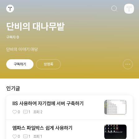
검색하기
티스토리
단비의 대나무밭
구독자
0
단비의 이야기 마당
구독하기
방명록
신고하기 레이어
열기
인기글
IIS 사용하여 자기컴에 서버 구축하기
0
1
조회
2
엠파스 파일박스 쉽게 사용하기
0
1
조회
1