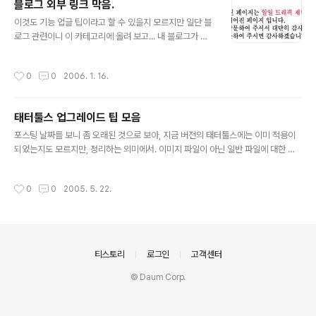
블로그 외부 링크 막음.
글 내용
이것도 기능 업글 팁이라고 할 수 있을지 모르지만 일단 블
로그 관련이니 이 카테고리에 올려 보고... 내 블로그가 트
래픽 과다로 막혔다. 나 혼자만 쓰고 있던 블로그에 트래픽
초과로 인한 차단이라니... 도대체 뭐지? 내 블로그에 뭐 긁
작성시간
0
0
2006. 1. 16.
어갈 게 있다고. 흠, 외부 링크 방지조치라도 해야 하나? 귀
찮은데. 매일 글을 올릴때 마다 디렉토리가 생기는 테터툴
스이니, 매일 .htaccess 파일을 만들어 주어야 할 것 아닌
태터툴스 업그레이드 팁 모음
가 말이야. 뭐 그런 *** 같은 경우가 다 있어. 아니면 그림
글 내용
을 올릴 때 마다 레퍼러 체크하도록 해? 음, 테스트 해 보니
포스팅 날짜를 보니 좀 오래된 것으로 보아, 지금 버전의 태터툴스에는 이미 적용이
가장 상위 디렉토리에 .htaccess를 설정하면 그 하위디렉
되었는지도 모르지만, 정리하는 의미에서. 이미지 파일이 아닌 일반 파일에 대한 다
토리에도 적용이 되네. 이래야 할 맛이나지. 그런데... 워터
운로드 링크를 다는 것이 엄청 번거로운 일이길래, 그거 약간 손보는데도 꽤 귀찮았
마크는 해봐야 잘 적용이 되지도 않고(딴데처럼 이..
지만 일단 바꿔놓았다. 그렇지만 기능이 아직 불만스러운지라 따로 팁으로 정리해 올
작성시간
0
0
2005. 5. 22.
리지는 않고 있다.(링크가 일반 파일과 이미지 파일을 구별하지 못한다.) 다음은 퍼온
내용과 추가 내용. 1. 비쥬얼 에디터 달기 이제 위지위그로 글을 쓰자. http://crizin.
net/index.php?pl=137 2. 리퍼러 페이지 만들기 누가 어떤 경로로 내 홈을 방문
했는지?알 수있다. http://crizin.net/index.php?pl=228&ct1=2&ct2=3 3. ..
의안내
티스토리
로그인
고객센터
© Daum Corp.