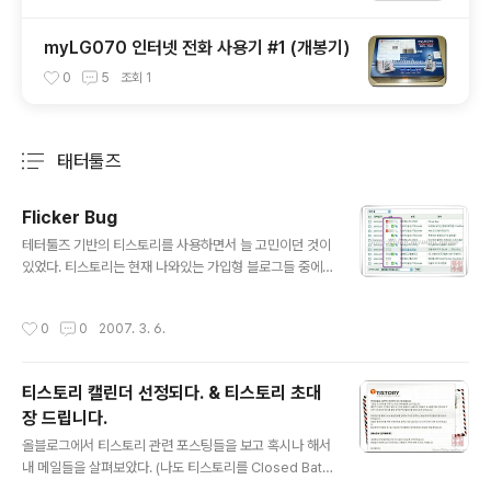
myLG070 인터넷 전화 사용기 #1 (개봉기)
0
5
조회
1
태터툴즈
분류 전체보기
주요 글 목록
Flicker Bug
글 내용
테터툴즈 기반의 티스토리를 사용하면서 늘 고민이던 것이
있었다. 티스토리는 현재 나와있는 가입형 블로그들 중에
서 회원 스스로가 꾸밀 수 있는 여지가 가장 크며, 트래픽
및 기타 다른 요소도 다 좋았지만 xhtml에 맞게 관리자 페
작성시간
0
0
2007. 3. 6.
이지를 설계해서인지 관리 화면에만 들어가면 다음 그림과
같은 오류가 생겼다. 첨부한 그림에서 처럼 일부 이미지가
보였다 안보였다 하는 현상과 웹페이지의 반응 속도가 현
티스토리 캘린더 선정되다. & 티스토리 초대
저하게 떨어져 버리는 문제였다. 그래서 도저히 Internet
장 드립니다.
Explorer로는 사용할 수가 없어서 FireFox로 글을 작성
글 내용
하곤 했는데 블로들을 다니다보니 이런 현상을 겪고 있는
올블로그에서 티스토리 관련 포스팅들을 보고 혹시나 해서
것이 나 혼자만이 아니라는 것을 알았다. 이것은 플리커 버
내 메일들을 살펴보았다. (나도 티스토리를 Closed Bata
그라고 한단다. 이 현상에 대해서는 태터엔 프랜즈 포럼에
때부터 사용해온 사용자이기 때문에) 그랬더니 역시나 내