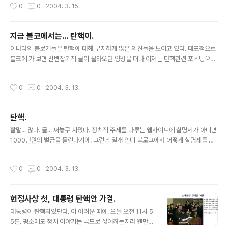
작성시간
0
0
2004. 3. 15.
래도 1면에 크게 뜨는 정말 큰 줄기만을 보고 만다. 그런데 블로깅을 하다 보면, 어떻
게 지금의 현안들을 그렇게 잘 알려다 주는지. ^^ 구태여 잘잘못을 따지는 다른 논평
은 않을 것이고... 지금 네티즌들이 어떻게 생각하는 지를 안다면 여론의 향배를 그렇
지금 블코에서는... 탄핵이.
게 하지는 않을텐데. 지금은 나이가 아주 많이 드신 분들도 (무엇과는) 다르게 생각하
글 내용
는데. 처음에 이런 기사를 엠파스 블로그에..
이나라의 블로거들은 탄핵에 대해 무지하게 많은 의견들을 보이고 있다. 대표적으로
블코에 가 보면 신변잡기적 글이 올라오던 양상을 떠나 이제는 탄핵관련 포스팅으로
도배가 되고 있다. 그건 당연한 일이지. 내가 써 뒀던 글. 살려야겠다. - 아니다. 살리
지 말자.
작성시간
0
0
2004. 3. 13.
탄핵.
글 내용
할말... 많다. 글... 써놓구 지웠다. 정치적 주제를 다루는 웹사이트에 실명제가 아니면
1000만원의 벌금을 물린다기에. 그런데 일개 인디 블로그에서 어떻게 실명제를 하
나. 압축하자. 흡~~~~~~~~!
작성시간
0
0
2004. 3. 13.
헌정사상 첫, 대통령 탄핵안 가결.
글 내용
대통령이 탄핵되었단다. 이 어려운 때에. 오늘 오전 11시 5
5분. 평소에도 정치 이야기는 극도로 싫어하는지라 웬만한