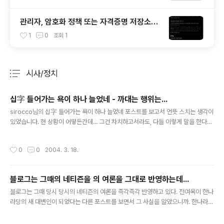
관리자, 암호화 정책 또는 자격증명 저장소에
의해 해제되었습니다 - 해결법
1
0
조회
1
시사/정치
분류 전체보기
주요 글 목록
십字 들어가는 욕이 하나 늘었네 - 까대는 행위는...
글 내용
sirocco님의 십字 들어가는 욕이 하나 늘었네 포스트를 보고서 언뜻 스치는 생각이
있었습니다. 현 상황이 어떻든간데... 그건 차치하고서라도, 다들 이렇게 말을 한다는
것. 혹 그것이 '까대는 행위에 쾌감을 느끼는 습관으로 굳어질 수 있다'라는 생각을 왜
못했던 것인지. 그건 결코 좋은 습관이 아닌데. 한국의 부자들, 혹은 부자에게 ..를 사
작성시간
0
0
2004. 3. 18.
라 등의 책을 보고프고, 실제로 그리 되고 픈데. 딴데 신경을 쓸 수 있을까. 나도 어쩔
수 없는 기성세대가 되었나 보다. 피끓던 청춘은 식어버렸나.
블로그는 그때의 네티즌을 의 여론을 그대로 반영하는데...
글 내용
블로그는 그때 당시 당시의 네티즌의 여론을 즉각즉각 반영하고 있다. 전여옥이 한나
라당의 새 대변인이 되었다는 다른 포스트를 보면서 그 사실을 알았으니까. 한나라당
새 대변인 전여옥씨! --;; 사실, 난 정치 관련 이야기는 극도로 싫어해서 심지어 뉴스
나 신문에서도 정치면은 잘 보지를 않았었다. 지금은 좀 나아진 편이기는 하지만, 그