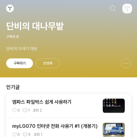
검색하기
티스토리
단비의 대나무밭
구독자
0
단비의 이야기 마당
구독하기
방명록
신고하기 레이어
열기
인기글
엠파스 파일박스 쉽게 사용하기
0
1
조회
2
myLG070 인터넷 전화 사용기 #1 (개봉기)
0
5
조회
1