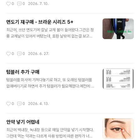
작성시간
0
0
2026. 7. 10.
을 파이썬으로 프로그램을 짜고 도커 파일까지 만들어준
쓰다 갈아타서인자 이동한 앱에서 되지 않는 기능들이 눈
다.나도 개발 놓은지 오래라, API 활용은 어려운데 GPT는
에 밟힌다.가령… 한 진료과에서 여러 ..
API를 쓰려면 어떤 설정을 어디서 해야하는지 다 알려주
면도기 재구매 - 브라운 시리즈 5+
네.암튼, 한시간 갈구니 그럭저럭 나온다. 디버깅때 거짓말
글 내용
도 많이 하지만 에러로그만 충실하게 넣어주니 괜찮다.
최근에, 쓰던 면도기에 칼날 교체 불이 들어왔다.그간은 정
품 교체날이 있어서 버텼는데, 호환 날밖에 없는걸 보고는
에이, 하나 사자 싶었다.그래서 쿠팡에서 하나 사게되었다.
평소에 관심있던 충전/세척 스테이션 있던 넘으로.와… 그
작성시간
0
0
2026. 6. 27.
런데 너무 오랫만에 면도기를 샀나보다.기존 것 대비해서
너무 모르는게 많다.1. 충전/세척 스테이션을 샀는데, 세척
액을 넣고 방치는 안되나? → 딴 비싼 것들은 되나본데 이
텀블러 추가 구매
건 안되나보다. 세척할때 세척액을 넣고 아닐때 세척액을
글 내용
빼는 구조인가보다.2. 외부 출장이라도 갈때는 충전선이
텀블러를 회사에 가져다놓기로 하고, 또 오래된 텀블러를
없는데 뭘 가져가야 하지? → 충전 스테이션에 있던 충전기
없애버리기로 하면서 추가 텀블러가 필요해졌다.예전에 쓰
를 빼서 직접 면도기에 꽃으면 된다네… 유툽에서.3. 면도
던 것은 스타벅스엘마 매트블랙이었는데, 온라인에서 구매
기 털 청소를 위한 클리닝 솔은 없다. 예전에 준비해 둔 것
가 가능할 뿐 매장에서 구할 수는 없었다.쓰지 않고 모아둔
작성시간
0
0
2026. 4. 13.
써야겠다… 였는데, 구조가..
카톡 선물도 소진할 겸, 싸게 사려고 매장에서 파는 것에만
고르려니 값도 비싸고 색도 별로였지만 엘마 시리즈에 - 엘
마 끼리는 뚜껑이 호환된다 - 시그니처로 나온 것이 4000
안약 넣기 어렵네
원이었다.그걸 카톡선물 소진해가며 구매하니 8,000원 추
글 내용
가금으로 구매할 수 있었다.이게 새로 산 텀블러다.처음 산
최근에 백내장, 녹내장 등으로 매일 안약을 넣기 시작했다.
텀블러는 물에 담궈놓아야 한다기에 담궈놓고,음… 이 텀블
그런데 먹는 약과는 다르게 사용 방법에 따른 편차가 너무