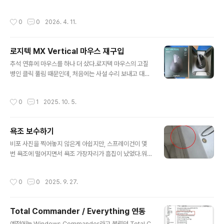
러는 집에서 써야겠다.덧 다른 텀블러는 아래 사진같은 케
크다.먹는 약이야 어쨌거나 한번 먹으면 끝인데, 안약은…1.
이스를 씌워 쓰는데 이건 무광이니 케이스는 패스~
눈에 점안해야 한다. 심지어 점안 용량도 많으면 안된다. 한
작성시간
0
0
2026. 4. 11.
방울만. : 문제는 이걸 알려주는 사람이 1명 뿐이었다.2. 점
안 후 눈을 1~2 분 산고 있어야 하고3. 비루관를 막고 있어
야 입에서 쓴 맛이 안난다.이걸 다 경험으로 알아야 하고 3
로지텍 MX Vertical 마우스 재구입
번 비루관을 막아야 한다는데, 그 위치도 모르겠다.GPT와
글 내용
제미나이에 물어봤다.그랬더니 살짝 다른 그림을 답으로
추석 연휴에 마우스를 하나 더 샀다.로지텍 마우스의 고질
준다.GPT가 준 그림그림이 살짝 다르다. 여러번 물어본
병인 클릭 풀림 때문인데, 처음에는 사설 수리 보내고 대충
결과 제미나이가 준 그림이 살짝 더 맞댄다.약 사용법이 이
버틸려고 했으나 다른 마우스 10분 써 보고 다시 손목이 아
리 어려워서야… 그런데 숟한 의사와 약사들이 이걸 제대로
파지는 것에 놀라서 바로 샀다.그런데 지난번에 MX 버티
작성시간
0
1
2025. 10. 5.
알려주는 ..
컬 마우스 사고 난 후 시간이 많이 흘러서인지, 포장이 많이
변했다. 예전 포장은 이랬다.사진이라 크기 비교는 안되는
데, 오른쪽 사진을 보면 마우스 크기에 비해 크고 플라스틱
욕조 보수하기
커버까지 있었다.그런데 지금은…케이스도 작아지고 종이
글 내용
박스 안에 소박하게 들어있다. 이렇게 작아진 박스 덕에 처
비포 사진을 찍어놓지 않은게 아쉽지만, 스프레이건이 몇
음 택배 박스를 받았을때 다른 제품이 온 줄 알았었다.고장
번 욕조에 떨어지면서 욕조 가장자리가 흠집이 났었다.워
난 마우스는 사설에서 고쳐서 다른 마우스 고장나면 그때
낙 똥손이라 제대로 고치기는 힘들고, 그냥 흠집만 보이지
버퍼로 써야겠다.
말게 하자…라는 마음으로 쿠팡에서 9,900원 짜리 보수제
작성시간
0
0
2025. 9. 27.
를 사서 발라봤다.원래 유광이던 욕조에 뭔가 덕지덕지 묻
은게 좀 불만스럽기는 하지만… 그래도 흠집이 흰색 보수제
에 가려 보이지 않게 된 것 만으로도 만족한다.P.S 그런데,
Total Commander / Everything 연동
저렇게 보수한게 시간 지나면 또 벗겨져서 검은게 보인다.
글 내용
결국 어떻게 했는고 하니… 하얀 마카펜을 사다가 살짝 칠
예전에는 Windows Commander라고 불렸던 Total C