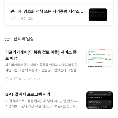
관리자, 암호화 정책 또는 자격증명 저장소에
의해 해제되었습니다 - 해결법
1
0
조회
1
단비의 일상
분류 전체보기
주요 글 목록
파프리카케어(약 복용 검토 어플) 서비스 종
료 예정
글 내용
파프리카케어 앱이 서비스 종료를 한댄다.다제약 복용 환
자인 나는 나름 약 복용에 도음을 많이 받았는데, 마땅한 B
M을 찾지 못했는지 결국 서비스를 중지한댄다.그래서 어
작성시간
0
0
2026. 7. 25.
떻게든 대체 앱을 찾아야겠는데 마땅한 것이 없다.복잡하
다면 복잡하지만 필요한 조건은,1. 처방전으로 약 등록2. 처
방 일수를 저절로 읽어서 약 끝나는 날 확인3. 2번 기능으
GPT 갈궈서 프로그램 짜기
로 현재 몇일치 약이 남았는지 확인4. 약 먹을 시간이 되면
글 내용
AI 갈궈서 프로그램을 짠다길래, 남의 얘기인 줄 알았더니
알림이게 필요할 뿐인데, 그게 안되네.대체재로 찾은게 커
직접 해보니 된다.가령, 구글 태스크와 투들도를 상크시키
넥트케어라는 앱인데, 현재 먹는약만해도 워낙 여러가지
는 프로그램 또는 앱이 없다. 그래서 그걸 GPT보고 해달
복잡한 조건이라 자료 옮기기도 힘들다.가장 비슷한게 커
라 했더니 구글 태스크 API 외 투들도 API를 연동하는 것
넥트케어 앱인데, 얼마나 비슷하게 사용할 수 있을지.앱을