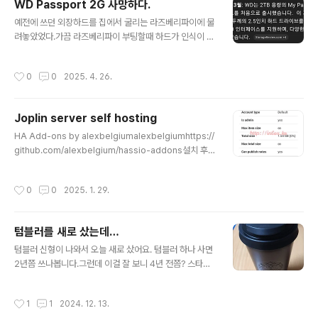
WD Passport 2G 사망하다.
가입자 서버(HSS) Home Subscriber Server.namu.
글 내용
wiki저 사항이 일어나고 바로 SK PS&M 에 가서 유심교
예전에 쓰던 외장하드를 집에서 굴리는 라즈베리파이에 물
체 등록신청을 했었다. 그때는 유심교체 전산시스템도 없
려놓았었다.가끔 라즈베리파이 부팅할때 하드가 인식이 안
어서 종이에 적고 왔었다.그게 4/26일에 있었던 일인데 5/
될때 눈치 챘어야 하는데 무심코 넘겼었다.그러다가, 우분
1에 유심 바꿔주겠다는 전화가 와서 유심을 바꿨다.바꾸..
투 업데이트 후 부팅이 안되는거다… 허겁지겁 여러 세팅을
작성시간
0
0
2025. 4. 26.
복구하고 보니 뭔가 이상하네.하드를 떼어다가 노트북에
붙여보니… 아… 맛이 갔네.워낙 산지 오래되어서 챗지피티
에 출시일을 물어봤다.2012년 출시… 지금이 2025년이
Joplin server self hosting
니 13년만에 맛이 갔다. 1TB 짜리는 아직 멀쩡한 것을 보
글 내용
면 껏다켰다가 잦으니 빨리 맛이 갔나보다.빠이.그 안에 어
HA Add-ons by alexbelgiumalexbelgiumhttps://
떤 자료가 들어있었는지는 기억도 나지 않지만, 못 찾아도
github.com/alexbelgium/hassio-addons설치 후
할 수 없는 자료들이려니… 하고 포기해야지.
권한을 보니 저장 사이즈 무한대. 아름답지 아니한가.그래
서 재미로 joplin cloud의 사양을 조사해봤다. 이건 비교
작성시간
0
0
2025. 1. 29.
표. storage space가 영 아쉽다.비용을 다시 조사해본
다.그러나 결정적인 문제가 있다. 원거리에서 모바일로 싱
크가 안된다.P.S 26.06.27 결국 서버 용량(라즈베리파이
텀블러를 새로 샀는데…
4 16G) 문제로 13개월만에 드롭박스 싱크로 원복.
글 내용
텀블러 신형이 나와서 오늘 새로 샀어요. 텀블러 하나 사면
2년쯤 쓰나봅니다.그런데 이걸 잘 보니 4년 전쯤? 스타벅
스 텀블러 기본형이랑 비슷하네요.그때 사진.유행은 돌고
도나봅니다.덧. 이번에는 텀블러 스크래치를 방지하려고
작성시간
1
1
2024. 12. 13.
파우치도 샀어요.