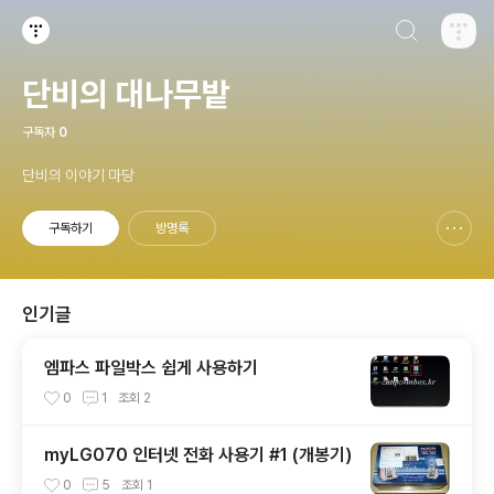
검색하기
티스토리
단비의 대나무밭
구독자
0
단비의 이야기 마당
구독하기
방명록
신고하기 레이어
열기
인기글
엠파스 파일박스 쉽게 사용하기
0
1
조회
2
myLG070 인터넷 전화 사용기 #1 (개봉기)
0
5
조회
1