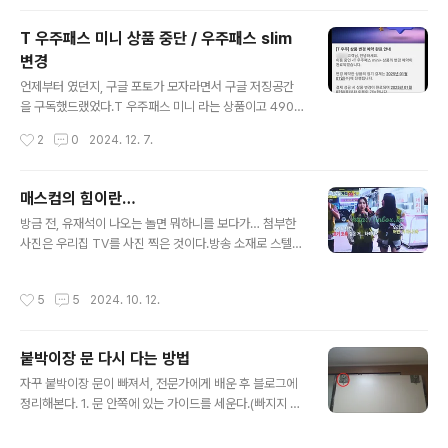
T 우주패스 미니 상품 중단 / 우주패스 slim
변경
글 내용
언제부터 였던지, 구글 포토가 모자라면서 구글 저징공간
을 구독했드랬었다.T 우주패스 미니 라는 상품이고 4900
이었는데 쿠팡을 쓰느라 사실 그냥 매월 5000원을 날리다
작성시간
2
0
2024. 12. 7.
시피 했는데… 사실 이것도 말이 되지 않는것이, 구독료보
다 서비스를 더 줬다. 4900을 내고 구글100G에 5000
원 쿠폰을 받았으니…그래서 이 상품이 종료되고 새로 바뀐
매스컴의 힘이란…
다. 이번에는 G 마켓 슬림이라나…3900을 내고 스마일페
글 내용
방금 전, 유재석이 나오는 놀면 뭐하니를 보다가… 첨부한
이 3000원과 구글100G를 받는거다.이제 구독료 역전 현
사진은 우리집 TV를 사진 찍은 것이다.방송 소재로 스텔라
상은 없어지겠지만 그래도 스마일페이를 쓰면 되려나 싶기
떡볶이가 나왔다. 그게 뭐지? 하며 그걸 검색해본다.사람
는 하다. G 마켓을 쓰지 않더라도 최소한 요기요에서 활용
생각은 다 비슷한지…Too many connections… 라니…
은 되니까.그런데 어차피 3000원 짜리 상품은 없다시피
작성시간
5
5
2024. 10. 12.
저 떡볶이 대박 터지겠네. 이러니 다들 매스컴에 목 매는거
하는지라, 스마일페이를 쓰게 하려는 미끼 상품 비슷하게
지.
되나… 싶기는 하다.이 상품이 ..
붙박이장 문 다시 다는 방법
글 내용
자꾸 붙박이장 문이 빠져서, 전문가에게 배운 후 블로그에
정리해본다. 1. 문 안쪽에 있는 가이드를 세운다.(빠지지 않
게 하는 방법인 듯) → 분리된 붙박이장 문을 붙이기 위해
세팅한 후 다시 재조정하지 않았기에 다음번에 또 세팅할