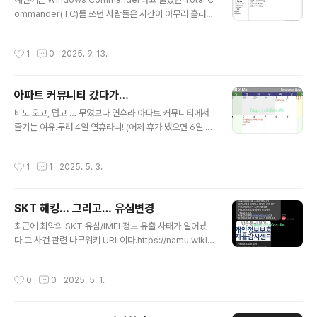
해놓으니 벗겨지지 않고 계속 희게 보인다. 어차피 힘 받는
ommander(TC)를 쓰던 사람들은 시간이 아무리 흘러도
부위도 아니니까.
Total Commander 를 쓴다. 바로 내가 그렇다.검색 성
능도 좋아서 잘 쓰는데, 이 검색성능이 진짜 파일 검색을 하
작성시간
1
0
2025. 9. 13.
는 것이라 시간이 걸린다.그 와중에 Everything 이라는
파일 검색 프로그램이 있는데, 그 검색 속도가 아주 끝내준
다. 하지만 이건 검색 툴일 뿐이라 파일관리자로 사용하기
아파트 커뮤니티 갔다가…
에는 손색이 있다.그래서 이 두가지를 연동하려는 시도는
글 내용
많이 있어왔는데 예전부터 Total Commander의 실행창
비도 오고, 덥고 … 무었보다 연휴라 아파트 커뮤니티에서
에서 alias 키워드를 사용하는 방법이 있었다.작업하던 디
즐기는 여유.무려 4일 연휴라니! (어제 휴가 냈으면 6일 연
렉토리에서 실행창에 s *.pptx라 하면 Everything이 호
휴였겠지만 눈치 보여서 그리는 못하고)토요일에 진정한
출되며 해당 선택 디렉토리 검색이 되는 방법이 ..
연휴를 맞아 커뮤니티에서 커피 마시는 느낌이란!
작성시간
1
1
2025. 5. 3.
SKT 해킹… 그리고… 유심변경
글 내용
최근에 최악의 SKT 유심/IMEI 정보 유출 사태가 일어났
다.그 사건 관련 나무위키 URL이다.https://namu.wiki/
w/SK%ED%85%94%EB%A0%88%EC%BD%A
4%20%EC%9C%A0%EC%8B%AC%20%EC%A
작성시간
0
0
2025. 5. 1.
0%95%EB%B3%B4%20%EC%9C%A0%EC%B
6%9C%20%EC%82%AC%EA%B3%A0 SK텔레콤
유심 정보 유출 사고2025년 4월 22일 , SK텔레콤 의 홈