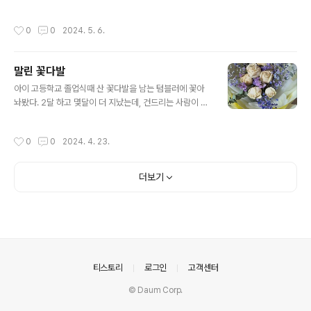
원으로 끝나네요.
작성시간
0
0
2024. 5. 6.
말린 꽃다발
글 내용
아이 고등학교 졸업식때 산 꽃다발을 남는 텀블러에 꽃아
놔봤다. 2달 하고 몇달이 더 지났는데, 건드리는 사람이 없
으니 곱게 말랐다.꽃병은 따로 없고, 사용하지 않는 스타벅
스 텀블러 - 새건데 - 에 꽃아놓았다. 꽃받침 채로. 몇개월
작성시간
0
0
2024. 4. 23.
이나 더 갈라나.
더보기
의안내
티스토리
로그인
고객센터
© Daum Corp.