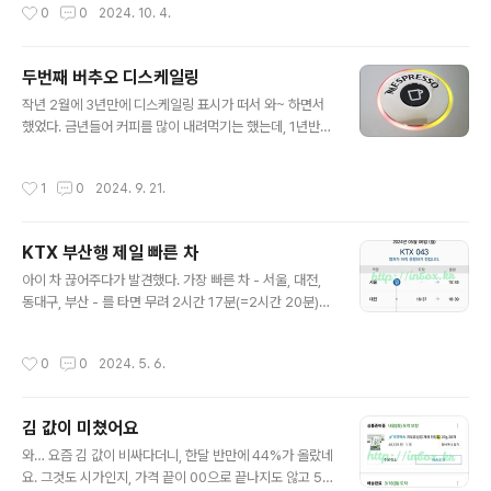
작성시간
0
0
2024. 10. 4.
일은 없을 듯.2. 아래 사진에 표시한 가이드를 문과 직각방
향으로 두면 문을 살짝 위로 들어서 옆으로 뺄 수 있다 : 안
쪽 문이 빠졌을때 굳이 문을 두짝 다 뺄 필요가 없다. 3. 즉
두번째 버추오 디스케일링
좌측 문을 죄다 옆으로 옮겨놓고 우측 표시한 문을 좌측 문
글 내용
의 범위까지 옮겨 안쪽 문을 넣을 작업공간을 확보할 수 있
작년 2월에 3년만에 디스케일링 표시가 떠서 와~ 하면서
다.4. 움직일 수 있는 가이드는 두개인데, 오른쪽 것은 굳이
했었다. 금년들어 커피를 많이 내려먹기는 했는데, 1년반만
건드리지 않는다.5. 작업 공간이 확보되었으면 사진과 같
에 다시 디스케일링 표시가 떴다 이번에도 디스케일링 표
이 먼저 아래쪽에서 레일을 건다.(안쪽 문은 바깥쪽 레일,
시가 뜬 사진은 찍어놓지 않아서 인터넷에서 캡처했다.자
작성시간
1
0
2024. 9. 21.
바깥..
주가는 블로그에 따라 디스케일링을 했다 참조 URL : http
s://m.blog.naver.com/PostView.naver?blogId=h
ansulin&logNo=221809268869&proxyReferer
KTX 부산행 제일 빠른 차
=&noTrackingCode=true 네스프레소 버츄오 디스케
글 내용
일링 방법깨끗하고 맛있는 커피를 마실수 있게 해주는 버
아이 차 끊어주다가 발견했다. 가장 빠른 차 - 서울, 대전,
츄오 디스케일링을 아시나요? 오늘은 버츄오 플러스 디스
동대구, 부산 - 를 타면 무려 2시간 17분(=2시간 20분)만
케...blog.naver.com디스케일링 끝나고 물받는 대접을
에 서울→부산을 주파한다. 좀 비싸긴 하지만… 세상 참 빨
보니 그동안 꾸준히 데일리 린싱을 했어도 디스..
라졌다.
작성시간
0
0
2024. 5. 6.
김 값이 미쳤어요
글 내용
와… 요즘 김 값이 비싸다더니, 한달 반만에 44%가 올랐네
요. 그것도 시가인지, 가격 끝이 00으로 끝나지도 않고 50