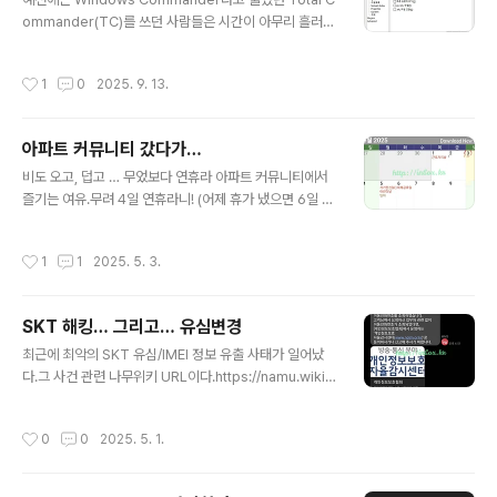
해놓으니 벗겨지지 않고 계속 희게 보인다. 어차피 힘 받는
ommander(TC)를 쓰던 사람들은 시간이 아무리 흘러도
부위도 아니니까.
Total Commander 를 쓴다. 바로 내가 그렇다.검색 성
능도 좋아서 잘 쓰는데, 이 검색성능이 진짜 파일 검색을 하
작성시간
1
0
2025. 9. 13.
는 것이라 시간이 걸린다.그 와중에 Everything 이라는
파일 검색 프로그램이 있는데, 그 검색 속도가 아주 끝내준
다. 하지만 이건 검색 툴일 뿐이라 파일관리자로 사용하기
아파트 커뮤니티 갔다가…
에는 손색이 있다.그래서 이 두가지를 연동하려는 시도는
글 내용
많이 있어왔는데 예전부터 Total Commander의 실행창
비도 오고, 덥고 … 무었보다 연휴라 아파트 커뮤니티에서
에서 alias 키워드를 사용하는 방법이 있었다.작업하던 디
즐기는 여유.무려 4일 연휴라니! (어제 휴가 냈으면 6일 연
렉토리에서 실행창에 s *.pptx라 하면 Everything이 호
휴였겠지만 눈치 보여서 그리는 못하고)토요일에 진정한
출되며 해당 선택 디렉토리 검색이 되는 방법이 ..
연휴를 맞아 커뮤니티에서 커피 마시는 느낌이란!
작성시간
1
1
2025. 5. 3.
SKT 해킹… 그리고… 유심변경
글 내용
최근에 최악의 SKT 유심/IMEI 정보 유출 사태가 일어났
다.그 사건 관련 나무위키 URL이다.https://namu.wiki/
w/SK%ED%85%94%EB%A0%88%EC%BD%A
4%20%EC%9C%A0%EC%8B%AC%20%EC%A
작성시간
0
0
2025. 5. 1.
0%95%EB%B3%B4%20%EC%9C%A0%EC%B
6%9C%20%EC%82%AC%EA%B3%A0 SK텔레콤
유심 정보 유출 사고2025년 4월 22일 , SK텔레콤 의 홈