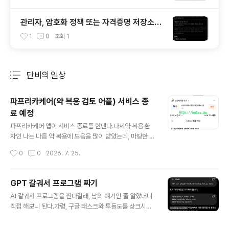
관리자, 암호화 정책 또는 자격증명 저장소에
의해 해제되었습니다 - 해결법
1
0
조회
1
단비의 일상
분류 전체보기
주요 글 목록
파프리카케어(약 복용 검토 어플) 서비스 종
료 예정
글 내용
파프리카케어 앱이 서비스 종료를 한댄다.다제약 복용 환
자인 나는 나름 약 복용에 도음을 많이 받았는데, 마땅한 B
M을 찾지 못했는지 결국 서비스를 중지한댄다.그래서 어
작성시간
0
0
2026. 7. 25.
떻게든 대체 앱을 찾아야겠는데 마땅한 것이 없다.복잡하
다면 복잡하지만 필요한 조건은,1. 처방전으로 약 등록2. 처
방 일수를 저절로 읽어서 약 끝나는 날 확인3. 2번 기능으
GPT 갈궈서 프로그램 짜기
로 현재 몇일치 약이 남았는지 확인4. 약 먹을 시간이 되면
글 내용
AI 갈궈서 프로그램을 짠다길래, 남의 얘기인 줄 알았더니
알림이게 필요할 뿐인데, 그게 안되네.대체재로 찾은게 커
직접 해보니 된다.가령, 구글 태스크와 투들도를 상크시키
넥트케어라는 앱인데, 현재 먹는약만해도 워낙 여러가지
는 프로그램 또는 앱이 없다. 그래서 그걸 GPT보고 해달
복잡한 조건이라 자료 옮기기도 힘들다.가장 비슷한게 커
라 했더니 구글 태스크 API 외 투들도 API를 연동하는 것
넥트케어 앱인데, 얼마나 비슷하게 사용할 수 있을지.앱을