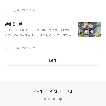
원으로 끝나네요.
작성시간
0
0
2024. 5. 6.
말린 꽃다발
글 내용
아이 고등학교 졸업식때 산 꽃다발을 남는 텀블러에 꽃아
놔봤다. 2달 하고 몇달이 더 지났는데, 건드리는 사람이 없
으니 곱게 말랐다.꽃병은 따로 없고, 사용하지 않는 스타벅
스 텀블러 - 새건데 - 에 꽃아놓았다. 꽃받침 채로. 몇개월
작성시간
0
0
2024. 4. 23.
이나 더 갈라나.
더보기
의안내
티스토리
로그인
고객센터
© Daum Corp.