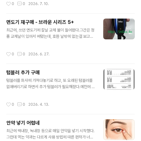
작성시간
0
0
2026. 7. 10.
을 파이썬으로 프로그램을 짜고 도커 파일까지 만들어준
쓰다 갈아타서인자 이동한 앱에서 되지 않는 기능들이 눈
다.나도 개발 놓은지 오래라, API 활용은 어려운데 GPT는
에 밟힌다.가령… 한 진료과에서 여러 ..
API를 쓰려면 어떤 설정을 어디서 해야하는지 다 알려주
면도기 재구매 - 브라운 시리즈 5+
네.암튼, 한시간 갈구니 그럭저럭 나온다. 디버깅때 거짓말
글 내용
도 많이 하지만 에러로그만 충실하게 넣어주니 괜찮다.
최근에, 쓰던 면도기에 칼날 교체 불이 들어왔다.그간은 정
품 교체날이 있어서 버텼는데, 호환 날밖에 없는걸 보고는
에이, 하나 사자 싶었다.그래서 쿠팡에서 하나 사게되었다.
평소에 관심있던 충전/세척 스테이션 있던 넘으로.와… 그
작성시간
0
0
2026. 6. 27.
런데 너무 오랫만에 면도기를 샀나보다.기존 것 대비해서
너무 모르는게 많다.1. 충전/세척 스테이션을 샀는데, 세척
액을 넣고 방치는 안되나? → 딴 비싼 것들은 되나본데 이
텀블러 추가 구매
건 안되나보다. 세척할때 세척액을 넣고 아닐때 세척액을
글 내용
빼는 구조인가보다.2. 외부 출장이라도 갈때는 충전선이
텀블러를 회사에 가져다놓기로 하고, 또 오래된 텀블러를
없는데 뭘 가져가야 하지? → 충전 스테이션에 있던 충전기
없애버리기로 하면서 추가 텀블러가 필요해졌다.예전에 쓰
를 빼서 직접 면도기에 꽃으면 된다네… 유툽에서.3. 면도
던 것은 스타벅스엘마 매트블랙이었는데, 온라인에서 구매
기 털 청소를 위한 클리닝 솔은 없다. 예전에 준비해 둔 것
가 가능할 뿐 매장에서 구할 수는 없었다.쓰지 않고 모아둔
작성시간
0
0
2026. 4. 13.
써야겠다… 였는데, 구조가..
카톡 선물도 소진할 겸, 싸게 사려고 매장에서 파는 것에만
고르려니 값도 비싸고 색도 별로였지만 엘마 시리즈에 - 엘
마 끼리는 뚜껑이 호환된다 - 시그니처로 나온 것이 4000
안약 넣기 어렵네
원이었다.그걸 카톡선물 소진해가며 구매하니 8,000원 추
글 내용
가금으로 구매할 수 있었다.이게 새로 산 텀블러다.처음 산
최근에 백내장, 녹내장 등으로 매일 안약을 넣기 시작했다.
텀블러는 물에 담궈놓아야 한다기에 담궈놓고,음… 이 텀블
그런데 먹는 약과는 다르게 사용 방법에 따른 편차가 너무