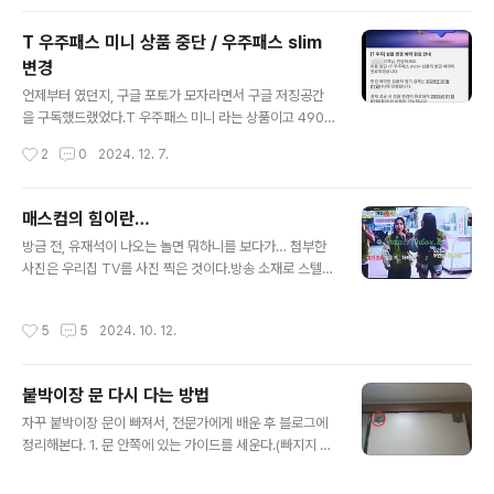
T 우주패스 미니 상품 중단 / 우주패스 slim
변경
글 내용
언제부터 였던지, 구글 포토가 모자라면서 구글 저징공간
을 구독했드랬었다.T 우주패스 미니 라는 상품이고 4900
이었는데 쿠팡을 쓰느라 사실 그냥 매월 5000원을 날리다
작성시간
2
0
2024. 12. 7.
시피 했는데… 사실 이것도 말이 되지 않는것이, 구독료보
다 서비스를 더 줬다. 4900을 내고 구글100G에 5000
원 쿠폰을 받았으니…그래서 이 상품이 종료되고 새로 바뀐
매스컴의 힘이란…
다. 이번에는 G 마켓 슬림이라나…3900을 내고 스마일페
글 내용
방금 전, 유재석이 나오는 놀면 뭐하니를 보다가… 첨부한
이 3000원과 구글100G를 받는거다.이제 구독료 역전 현
사진은 우리집 TV를 사진 찍은 것이다.방송 소재로 스텔라
상은 없어지겠지만 그래도 스마일페이를 쓰면 되려나 싶기
떡볶이가 나왔다. 그게 뭐지? 하며 그걸 검색해본다.사람
는 하다. G 마켓을 쓰지 않더라도 최소한 요기요에서 활용
생각은 다 비슷한지…Too many connections… 라니…
은 되니까.그런데 어차피 3000원 짜리 상품은 없다시피
작성시간
5
5
2024. 10. 12.
저 떡볶이 대박 터지겠네. 이러니 다들 매스컴에 목 매는거
하는지라, 스마일페이를 쓰게 하려는 미끼 상품 비슷하게
지.
되나… 싶기는 하다.이 상품이 ..
붙박이장 문 다시 다는 방법
글 내용
자꾸 붙박이장 문이 빠져서, 전문가에게 배운 후 블로그에
정리해본다. 1. 문 안쪽에 있는 가이드를 세운다.(빠지지 않
게 하는 방법인 듯) → 분리된 붙박이장 문을 붙이기 위해
세팅한 후 다시 재조정하지 않았기에 다음번에 또 세팅할