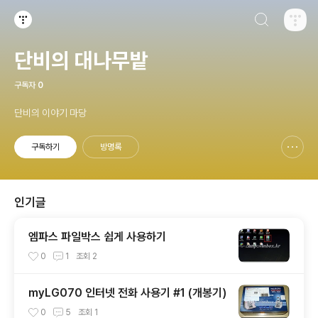
검색하기
티스토리
단비의 대나무밭
구독자
0
단비의 이야기 마당
구독하기
방명록
신고하기 레이어
열기
인기글
엠파스 파일박스 쉽게 사용하기
0
1
조회
2
myLG070 인터넷 전화 사용기 #1 (개봉기)
0
5
조회
1