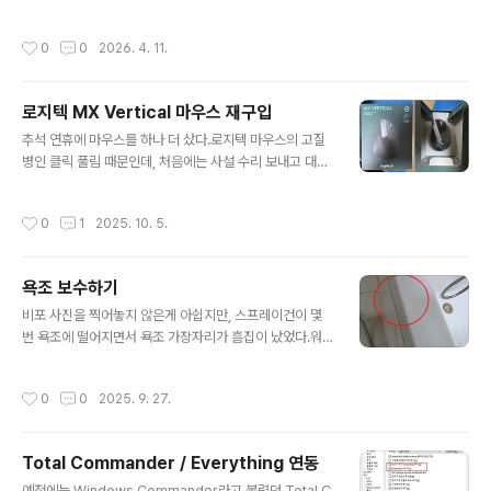
러는 집에서 써야겠다.덧 다른 텀블러는 아래 사진같은 케
크다.먹는 약이야 어쨌거나 한번 먹으면 끝인데, 안약은…1.
이스를 씌워 쓰는데 이건 무광이니 케이스는 패스~
눈에 점안해야 한다. 심지어 점안 용량도 많으면 안된다. 한
작성시간
0
0
2026. 4. 11.
방울만. : 문제는 이걸 알려주는 사람이 1명 뿐이었다.2. 점
안 후 눈을 1~2 분 산고 있어야 하고3. 비루관를 막고 있어
야 입에서 쓴 맛이 안난다.이걸 다 경험으로 알아야 하고 3
로지텍 MX Vertical 마우스 재구입
번 비루관을 막아야 한다는데, 그 위치도 모르겠다.GPT와
글 내용
제미나이에 물어봤다.그랬더니 살짝 다른 그림을 답으로
추석 연휴에 마우스를 하나 더 샀다.로지텍 마우스의 고질
준다.GPT가 준 그림그림이 살짝 다르다. 여러번 물어본
병인 클릭 풀림 때문인데, 처음에는 사설 수리 보내고 대충
결과 제미나이가 준 그림이 살짝 더 맞댄다.약 사용법이 이
버틸려고 했으나 다른 마우스 10분 써 보고 다시 손목이 아
리 어려워서야… 그런데 숟한 의사와 약사들이 이걸 제대로
파지는 것에 놀라서 바로 샀다.그런데 지난번에 MX 버티
작성시간
0
1
2025. 10. 5.
알려주는 ..
컬 마우스 사고 난 후 시간이 많이 흘러서인지, 포장이 많이
변했다. 예전 포장은 이랬다.사진이라 크기 비교는 안되는
데, 오른쪽 사진을 보면 마우스 크기에 비해 크고 플라스틱
욕조 보수하기
커버까지 있었다.그런데 지금은…케이스도 작아지고 종이
글 내용
박스 안에 소박하게 들어있다. 이렇게 작아진 박스 덕에 처
비포 사진을 찍어놓지 않은게 아쉽지만, 스프레이건이 몇
음 택배 박스를 받았을때 다른 제품이 온 줄 알았었다.고장
번 욕조에 떨어지면서 욕조 가장자리가 흠집이 났었다.워
난 마우스는 사설에서 고쳐서 다른 마우스 고장나면 그때
낙 똥손이라 제대로 고치기는 힘들고, 그냥 흠집만 보이지
버퍼로 써야겠다.
말게 하자…라는 마음으로 쿠팡에서 9,900원 짜리 보수제
작성시간
0
0
2025. 9. 27.
를 사서 발라봤다.원래 유광이던 욕조에 뭔가 덕지덕지 묻
은게 좀 불만스럽기는 하지만… 그래도 흠집이 흰색 보수제
에 가려 보이지 않게 된 것 만으로도 만족한다.P.S 그런데,
Total Commander / Everything 연동
저렇게 보수한게 시간 지나면 또 벗겨져서 검은게 보인다.
글 내용
결국 어떻게 했는고 하니… 하얀 마카펜을 사다가 살짝 칠
예전에는 Windows Commander라고 불렸던 Total C