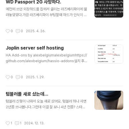
WD Passport 2G 사망하다.
가입자 서버(HSS) Home Subscriber Server.namu.
글 내용
wiki저 사항이 일어나고 바로 SK PS&M 에 가서 유심교
예전에 쓰던 외장하드를 집에서 굴리는 라즈베리파이에 물
체 등록신청을 했었다. 그때는 유심교체 전산시스템도 없
려놓았었다.가끔 라즈베리파이 부팅할때 하드가 인식이 안
어서 종이에 적고 왔었다.그게 4/26일에 있었던 일인데 5/
될때 눈치 챘어야 하는데 무심코 넘겼었다.그러다가, 우분
1에 유심 바꿔주겠다는 전화가 와서 유심을 바꿨다.바꾸..
투 업데이트 후 부팅이 안되는거다… 허겁지겁 여러 세팅을
작성시간
0
0
2025. 4. 26.
복구하고 보니 뭔가 이상하네.하드를 떼어다가 노트북에
붙여보니… 아… 맛이 갔네.워낙 산지 오래되어서 챗지피티
에 출시일을 물어봤다.2012년 출시… 지금이 2025년이
Joplin server self hosting
니 13년만에 맛이 갔다. 1TB 짜리는 아직 멀쩡한 것을 보
글 내용
면 껏다켰다가 잦으니 빨리 맛이 갔나보다.빠이.그 안에 어
HA Add-ons by alexbelgiumalexbelgiumhttps://
떤 자료가 들어있었는지는 기억도 나지 않지만, 못 찾아도
github.com/alexbelgium/hassio-addons설치 후
할 수 없는 자료들이려니… 하고 포기해야지.
권한을 보니 저장 사이즈 무한대. 아름답지 아니한가.그래
서 재미로 joplin cloud의 사양을 조사해봤다. 이건 비교
작성시간
0
0
2025. 1. 29.
표. storage space가 영 아쉽다.비용을 다시 조사해본
다.그러나 결정적인 문제가 있다. 원거리에서 모바일로 싱
크가 안된다.P.S 26.06.27 결국 서버 용량(라즈베리파이
텀블러를 새로 샀는데…
4 16G) 문제로 13개월만에 드롭박스 싱크로 원복.
글 내용
텀블러 신형이 나와서 오늘 새로 샀어요. 텀블러 하나 사면
2년쯤 쓰나봅니다.그런데 이걸 잘 보니 4년 전쯤? 스타벅
스 텀블러 기본형이랑 비슷하네요.그때 사진.유행은 돌고
도나봅니다.덧. 이번에는 텀블러 스크래치를 방지하려고
작성시간
1
1
2024. 12. 13.
파우치도 샀어요.