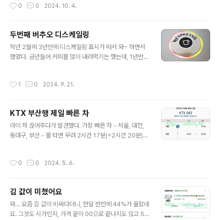
작성시간
0
0
2024. 10. 4.
일은 없을 듯.2. 아래 사진에 표시한 가이드를 문과 직각방
향으로 두면 문을 살짝 위로 들어서 옆으로 뺄 수 있다 : 안
쪽 문이 빠졌을때 굳이 문을 두짝 다 뺄 필요가 없다. 3. 즉
두번째 버추오 디스케일링
좌측 문을 죄다 옆으로 옮겨놓고 우측 표시한 문을 좌측 문
글 내용
의 범위까지 옮겨 안쪽 문을 넣을 작업공간을 확보할 수 있
작년 2월에 3년만에 디스케일링 표시가 떠서 와~ 하면서
다.4. 움직일 수 있는 가이드는 두개인데, 오른쪽 것은 굳이
했었다. 금년들어 커피를 많이 내려먹기는 했는데, 1년반만
건드리지 않는다.5. 작업 공간이 확보되었으면 사진과 같
에 다시 디스케일링 표시가 떴다 이번에도 디스케일링 표
이 먼저 아래쪽에서 레일을 건다.(안쪽 문은 바깥쪽 레일,
시가 뜬 사진은 찍어놓지 않아서 인터넷에서 캡처했다.자
작성시간
1
0
2024. 9. 21.
바깥..
주가는 블로그에 따라 디스케일링을 했다 참조 URL : http
s://m.blog.naver.com/PostView.naver?blogId=h
ansulin&logNo=221809268869&proxyReferer
KTX 부산행 제일 빠른 차
=&noTrackingCode=true 네스프레소 버츄오 디스케
글 내용
일링 방법깨끗하고 맛있는 커피를 마실수 있게 해주는 버
아이 차 끊어주다가 발견했다. 가장 빠른 차 - 서울, 대전,
츄오 디스케일링을 아시나요? 오늘은 버츄오 플러스 디스
동대구, 부산 - 를 타면 무려 2시간 17분(=2시간 20분)만
케...blog.naver.com디스케일링 끝나고 물받는 대접을
에 서울→부산을 주파한다. 좀 비싸긴 하지만… 세상 참 빨
보니 그동안 꾸준히 데일리 린싱을 했어도 디스..
라졌다.
작성시간
0
0
2024. 5. 6.
김 값이 미쳤어요
글 내용
와… 요즘 김 값이 비싸다더니, 한달 반만에 44%가 올랐네
요. 그것도 시가인지, 가격 끝이 00으로 끝나지도 않고 50