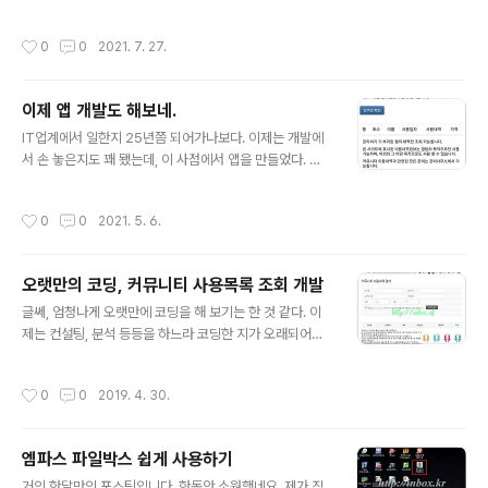
었다. 문제는, 이런 비슷한 해결방법들이 Android Studio에는 많치만 상대적으로
복사한다. 그러면 프로젝트 디렉토리에 있는 파일의 내용
사용자가 적은 델파이(RAD Studio)에는 잘 알려지지 않았다는 거다. 그래서 답은
을 반영한다. 그리고 소스 중 일부 내용을 바꿔준다. -> se
작성시간
0
0
2021. 7. 27.
안드로이드 스튜디오 용으로 일단 찾아놓고.. https://yenne.tistory.com/4 이분
tDisplayZoomControls(False)로 바꿔준다. ..
이 답을 알려주셨다. 어차피 델파이도 언어가 델파이(오브젝트 파스칼)이라서 그렇
지 SDK는 Android Studio를 쓰니 방법은 같을 것이라는 생각에 똑같이 해봤다.
이제 앱 개발도 해보네.
거기 나온 방법대로 WebView 초기값을 주기위해 FMX.WebBrowser.Androi
글 내용
d.pas 파..
IT업계에서 일한지 25년쯤 되어가나보다. 이제는 개발에
서 손 놓은지도 꽤 됐는데, 이 사점에서 앱을 만들었다. 이
제는 손도 다 굳고… 예전에 쓰던 개발툴의 신버전에서 앱
개발을 지원한다기에 한자 한자 두드려가며 만들었다. 그
작성시간
0
0
2021. 5. 6.
래도 하던 가락이 있어서인지 뭔가 산출물이 나오기는 한
다. 아파트 커뮤니티 사용량을 보는 앱인데, 실상은 웹으로
다 만들어 둔 것인데 앱으로 껍데기만 입혀봤다. 안드로이
오랫만의 코딩, 커뮤니티 사용목록 조회 개발
드 개발자 등록은 일회성 비용만 지불하면 되서 아무런 문
글 내용
제가 없는데, 아이폰은 매년 비용을 지불해야되기도 하고
글쎄, 엄청나게 오랫만에 코딩을 해 보기는 한 것 같다. 이
가장 중요한 맥북이 없다. 일단 안드로이드만 만들었다. 앱
제는 컨설팅, 분석 등등을 하느라 코딩한 지가 오래되어서
을 업로드하고 구글 검수를 기다리는 중인데 곧 되겠지.(5/
더이상 코딩에는 손을 대지 않았는데, 그래도 재미있기도
6에 첫 업로드) 아래 사진은 초기화면. 앱이니 폰 전화번호
하고 아파트에서 동대표라는 것을 하며 비용을 들이지 않
작성시간
0
0
2019. 4. 30.
를 받아다가 바로 적용했다. 기존 ..
고 해야하니, 어쩌나 그냥 이론으로만 알았던 것들 - AJA
X, JQuery 등 - 을 하나하나 떠올려가며 예전 기억을 더
듬어야 했다. 만들려고 한 기능은 내가 살고 있는 아파트 커
엠파스 파일박스 쉽게 사용하기
뮤니티의 사용목록 조회였다. 그래서 간단하게 구현해봤
글 내용
다. 입주한 동과 호수, 이름 전화번호 등을 넣으면 그 가구
거의 한달만의 포스팅입니다. 한동안 소원했네요. 제가 직