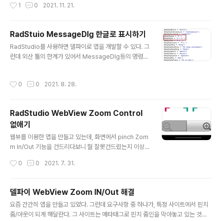
작성시간
1
0
2021. 11. 21.
앱이라는게 Java API를 래핑한 것이라 Android Studio
자료만 가지고서도 약간만 응용하면 델파이에서 사용할 수
있다. 외부 앱 실행을 위한 코드는 아래와 같다. 인텐트니
RadStuio MessageDlg 한글로 표시하기
뭐니 다른 것 생각할 필요도 없고 그냥 실행만 시키는 코드
글 내용
RadStudio를 사용하면 델파이로 앱을 개발할 수 있다. 그
다. 아, 실행시킬 앱이 폰에 설치되어 있지 않을 수 있으니
런데 외산 툴의 한계가 있어서 MessageDlg등의 명령어
그것에 대한 오류 처리는 해야 한다. 그 오류 처리를 위해 V
를 사용하여 다이얼로그 박스를 만들면 종료 메시지는 한
arIsNull 함수를 썼었는데 원하는 결과가 나오지 않았다.
글로 쓸 수 있지만 예, 아니오 등의 기본 언어가 영어로 나
결국 NULL 체크를 하는데 가장 유용한 try ... except 구
작성시간
0
0
2021. 8. 28.
온다. 그것을 해결하는 방법은 어렵지 않다. FMX.Const
문으로 NULL 처리를 했다. 일..
s.pas 파일을 프로젝트 디렉토리로 복사해 온 후, 아래 내
용을 영어에서 한글로 바꿔주면 된다. 프로젝트 디렉토리
RadStudio WebView Zoom Control
로 pas 파일을 복사해 오면 그 프로젝트에만 해당 내용이
없애기
반영된다. 기본적으로 영어로 되어 있으니 표현하고자 하
글 내용
는 부분을 한글로 바꿔준다. 이런 것을 보면, MS의 툴들은
웹뷰를 이용한 앱을 만들고 있는데, 화면에서 pinch Zom
다국어를 잘 지원하지만 델파이는 아직은 멀었다… 싶기는
m In/Out 기능을 건드리다보니 뭘 잘못건드렸는지 이상한
하다
표시가 생겼는데 그게 눈에 거슬렸다. 이런 아이콘이 생겨
작성시간
0
0
2021. 7. 31.
서 눈에 무지하게 거슬렸다. 그래서 그 해결책을 찾아봤더
니 이분 블로그에 있었다. 그런데 인터넷에서 앱 관련 모든
자료는 안드로이드 스튜디오 기준이다. 하지만 난 RadStd
델파이 WebView Zoom IN/Out 해결
udio로 개발하고 있으니 그에 대응하도록 해서 반영했다.
글 내용
요즘 간간히 앱을 만들고 있었다. 그런데 요구사항 중 하나가, 특정 사이트에서 핀치
먼저, 디폴트 값을 바꿀것이니 소스 중 FMX.WebBrows
줌/아웃이 되게 해달란다. 그 사이트는 메타태그로 핀치 줌인을 막아놓고 있는 것이
er.Android.pas 파일을 가져다가 프로젝트 디렉토리에