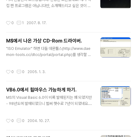
의 커뮤니티 이용 내역이 나오도록 했다. 그런데 한번 욕심
접 짠 프로그램은 아닙니다만, 소개해드리고 싶은 것이 있
을 부리면 흠, 계속 한다고 했던가, PC로 보는 화면은 밋밋
어서요. 제가 자주 다니는 개발자 커뮤니티인 델마당의 그
하니 모바일 화면도 추가했다. 같은 디자인에 모바일 화면
린비님께서 자작으로 만드신 것을 소스 공개해 주신 것이
작성시간
0
1
2007. 8. 17.
만 BootStrap을..
있습니다. 그 소스를 가져다가 약간 예쁘게 다듬고 Inno S
etup을 사용하여 아이콘을 포함한 설치프로그램을 만들어
주변 사람들에게 보여주었더니 반응이 좋더군요. 그래서
M$에서 나온 가상 CD-Rom 드라이버.
블로그에도 공개하게 되었습니다. 이 프로그램이 델파이
글 내용
개발자 커뮤니티인 델마당에서 원래 소개된 글은 델마당
"ISO Emulator" 하면 다들 데몬툴스(http://www.dae
자료실의 자료실 -> 엠파스의 파일 박스를 편하게 쓰기 위
mon-tools.cc/dtcc/portal/portal.php)를 생각할 것
해 만든 프로그램입니다. 라는 글입니다. 원 프로그램 개발
이다. 나도 처음에는 당연히 데몬툴스를 사용하였지만, 어
자분과 연락이 닿는다면 미리 양해를 구하겠지만, 일반 회
느날 갑자기 "장치드라이버의 에러로..."라는 메시지를 뱉
작성시간
0
0
2005. 1. 3.
원끼리는 연락이 닿을 수 없는 체계를 가진..
으며 자꾸 죽어버리는 컴퓨터를 포맷한 후에는 불안하여
그것을 쓸 수가 없었다. 그래서 결국 PC를 다시 포맷하기
에 이르렀는데... 그 다음에 CD 이미지 파일을 에물레이션
VB6.0에서 휠마우스 가능하게 하기.
할 필요가 있어서 다른 프로그램을 찾다보니, 좀 오래되기
글 내용
는 했지만 MicroSoft 에서 만든 것이 있어서 그것을 사용
MS의 Visual Basic 6.0이 비록 발매된지는 꽤 되었지만
해 보았다. 아무리 욕을 먹는 MS라지만, 그들이 만든 OS
- 98년도에 발매되었으니 벌써 햇수로 7년이 되었네요.
에 충돌하는 장치드라이버를 만들어 배포하지는 않겠지 싶
조금 더 있다 해를 넘기면 8년이 되는, 무지무지하게 역사
어서. 물론 데몬툴스도 무료이기는 하지만, 이 프..
가 장대한 툴입니다. - 서비스팩 6까지 거치는 동안 수정되
작성시간
0
0
2004. 10. 27.
지 않은 것이 있으니 그것이 바로 휠마우스에 대한 지원이
다. 이제는 마우스들이 다들 휠이 달려나오지 버튼만 있는
마우스는 거의 존재하지 않는다. 그런데 가끔 VB6를 다시