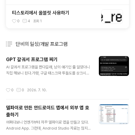
티스토리에서 올블릿 사용하기
0
4
조회
1
단비의 일상/개발 프로그램
분류 전체보기
주요 글 목록
GPT 갈궈서 프로그램 짜기
글 내용
AI 갈궈서 프로그램을 짠다길래, 남의 얘기인 줄 알았더니
직접 해보니 된다.가령, 구글 태스크와 투들도를 상크시키
는 프로그램 또는 앱이 없다. 그래서 그걸 GPT보고 해달
라 했더니 구글 태스크 API 외 투들도 API를 연동하는 것
작성시간
0
0
2026. 7. 10.
을 파이썬으로 프로그램을 짜고 도커 파일까지 만들어준
다.나도 개발 놓은지 오래라, API 활용은 어려운데 GPT는
API를 쓰려면 어떤 설정을 어디서 해야하는지 다 알려주
델파이로 만든 안드로이드 앱에서 외부 앱 호
네.암튼, 한시간 갈구니 그럭저럭 나온다. 디버깅때 거짓말
출하기
도 많이 하지만 에러로그만 충실하게 넣어주니 괜찮다.
글 내용
어쩌다보니 언젠가부터 자꾸 델파이로 앱을 만들고 있다.
Android App. 그런데, Android Studio 자료는 많지만
델파이 자료는 없다보니 삽질 중인데, 어차피 안드로이드