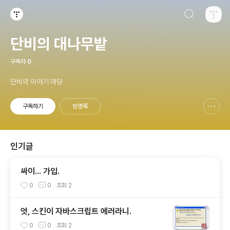
검색하기
티스토리
단비의 대나무밭
구독자
0
단비의 이야기 마당
구독하기
방명록
신고하기 레이어
열기
인기글
싸이... 가입.
0
0
조회
2
엇, 스킨이 자바스크립트 에러라니.
0
0
조회
2