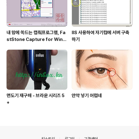
내 맘에 쏙드는 캡춰프로그램, Fa
IIS 사용하여 자기컴에 서버 구축
stStone Capture for Wind
하기
ows
면도기 재구매 - 브라운 시리즈 5
안약 넣기 어렵네
+
의안내
티스토리
로그인
고객센터