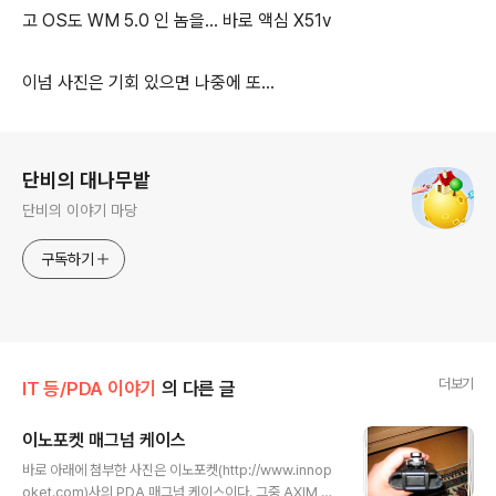
고 OS도 WM 5.0 인 놈을... 바로 액심 X51v
이넘 사진은 기회 있으면 나중에 또...
로그 정보
단비의 대나무밭
단비의 이야기 마당
구독하기
더보기
IT 등/PDA 이야기
의 다른 글
이노포켓 매그넘 케이스
글 내용
바로 아래에 첨부한 사진은 이노포켓(http://www.innop
oket.com)사의 PDA 매그넘 케이스이다. 그중 AXIM 5