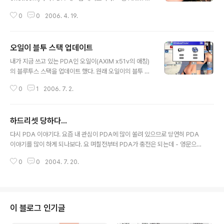
0v/51v 용이다. 첨부한 사진은 그중에서 벨트클립 부분이
0
0
2006. 4. 19.
다. 이 부분에 어떠한 문제가 있는고 하니 한번 이렇게 조립
이 된 후에는 벨트클립 부분과 케이스 부분을 떼기 위해서
는 가운데 부분의 버튼(?)을 눌러서 고리를 열어야 두 개가
오일이 블투 스택 업데이트
분리되는데 그 버튼이 눌리지 않는다. 그래서 보통 벨트클
글 내용
립과 케이스를 떼어서 착탈하는데 반해서 이놈은 벨트클립
내가 지금 쓰고 있는 PDA인 오일이(AXIM x51v의 애칭)
자체를 떼어야 한다. 얼마나 꼴이 우스워지는지... 이런 것
의 블루투스 스택을 업데이트 했다. 원래 오일이의 블투 스
하나 만들적에 좀 깔끔하게 만들어 주었으면 하는 소망이
택이 스테레오 헤드셋을 지원하지 않아서 사용자들 간에
있긴 한데, 또 이 PDA 케이스라는게 PDA 크기에 꼭 맞게
0
1
2006. 7. 2.
불만이 많았다. 델에서 정식으로 나온 업데이트가 없고 Wi
만들어야 하기 때문에 선택의 폭도 좁고 다른 PDA를 위한
dComm사의 드라이버로 블투 스택을 업데이트 해서 쓰
..
는 방법만이 알려져 있었다. 여지껏까지 나왔던 0.38 버전
하드리셋 당하다...
까지는 내부적으로 A2DP Profile을 지원하는 선까지 업
글 내용
데이트가 이루어졌었으나 0.5 버전으로 업데이트가 되며
다시 PDA 이야기다. 요즘 내 관심이 PDA에 많이 쏠려 있으므로 당연히 PDA
외관상으로도 변화가 생겼는데 Wireless Power 버튼으
이야기를 많이 하게 되나보다. 요 며칠전부터 PDA가 충전은 되는데 - 영문으로
로 블투도 켤 수 있게 된 것이다. 아래 그림은 무선랜 파워
바꿔서 PDA라고 쓰기 귀찮다. 이하부터는 '피뎅이'라고 칭한다. - 싱크가 잘 되
버튼을 눌렀을 때 나타나는 화면이다. 무선랜과 블투 중 선
0
0
2004. 7. 20.
지 않았다. 사실 일정관리에 아웃룩을 잘 사용하지 않았었고, 카드리더기가 있
택해서 켤 수도 있으며 둘 다 켤 수도 있는 화면을 제공한
고 무선랜이 있는지라 특별히 프로그램 깔 일이 있지 않는 이상은 별 이상을 못
다. 블투 스택 업..
느꼈었는데... 그동안의 일정을 싱크하려고 보니 컴퓨터가 아예 이 피뎅이를 인
식하지 못하는 것이었다. 그래서 시간을 쪼개어 서비스 센터에 가지고 갔더니...
처방은 허무하도록 간단했다. [b]하드리셋![/b] 하드리셋 안하려고 서비스 센터
이 블로그 인기글
간건데....ㅠㅠ 하긴 컴퓨터도 조금만 이상하면 간단히 해 주는 말이 '포맷해..