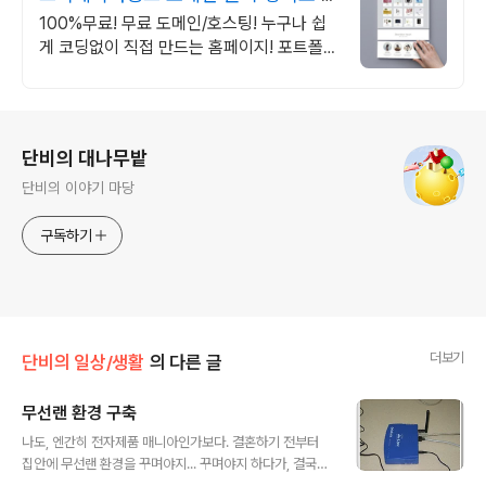
드는 홈페이지
100%무료! 무료 도메인/호스팅! 누구나 쉽
게 코딩없이 직접 만드는 홈페이지! 포트폴리
오, 개인 및 회사 공식 홈페이지, 스타트업,
공기업도 크리에이터링크에서.
로그 정보
단비의 대나무밭
단비의 이야기 마당
구독하기
더보기
단비의 일상/생활
의 다른 글
무선랜 환경 구축
글 내용
나도, 엔간히 전자제품 매니아인가보다. 결혼하기 전부터
집안에 무선랜 환경을 꾸며야지... 꾸며야지 하다가, 결국
"지르고" 말았다. 사실 처음 마음을 먹었을 때만해도 18만