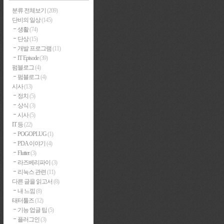
분류 전체보기
(209)
단비의 일상
(145)
생활
(74)
단상
(15)
개발 프로그램
(11)
IT Episode
(39)
펌블로그
(4)
펌블로그
(4)
시사
(13)
정치
(5)
상식
(3)
시사
(5)
IT 등
(22)
POGOPLUG
(1)
PDA 이야기
(4)
Flutter
(3)
라즈베리파이
(3)
리눅스 관련
(11)
다른 글을 읽고서
(8)
내 느낌
(8)
태터툴즈
(12)
기능 업글 팁
(5)
플러그인
(3)