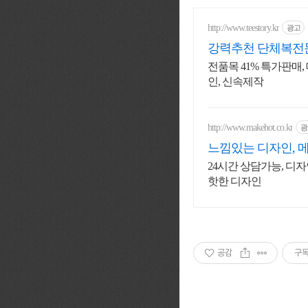
http://www.teestory.kr
광고
강력추천 단체복전문
전품목 41% 특가판매,
인, 신속제작
http://www.makehot.co.kr
광
느낌있는 디자인, 
24시간 상담가능, 디자
핫한 디자인
공감
구