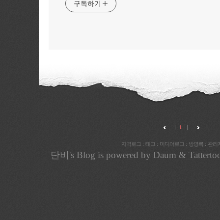
구독하기
1
:
:
:
:
지역로그
태그
미디어로그
방명록
관리
단비
's Blog is powered by
Daum
& Tatterto