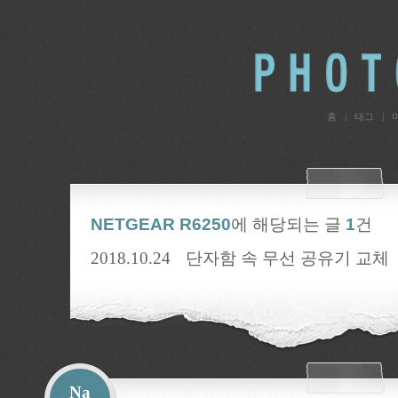
홈
태그
NETGEAR R6250
에 해당되는 글
1
건
2018.10.24
단자함 속 무선 공유기 교체
Na