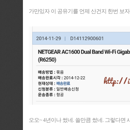
가만있자 이 공유기를 언제 산건지 한번 보자
오오~ 4년이나 썼네. 쓸만큼 썼네. 그렇다면 